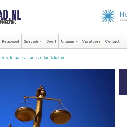
AD.NL
 omgeving
Regionaal
Specials
Sport
Uitgaan
Vacatures
Contact
choolleraar na serie zedendelicten