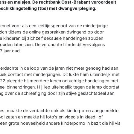
ens en meisjes. De rechtbank Oost-Brabant veroordeelt
eschikkingstelling (tbs) met dwangverpleging.
ernet voor als een leeftijdsgenoot van de minderjarige
e zich tijdens de online gesprekken dwingend op door
e kinderen bij zichzelf seksuele handelingen zouden
ouden laten zien. De verdachte filmde dit vervolgens
7 jaar oud.
 verdachte in de loop van de jaren niet meer genoeg had aan
siek contact met minderjarigen. Dit lukte hem uiteindelijk met
022 pleegde hij meerdere keren ontuchtige handelingen met
el binnendringen. Hij liep uiteindelijk tegen de lamp doordat
ng over de schreef ging door zijn stijve geslachtsdeel aan
ies, maakte de verdachte ook als kinderporno aangemerkte
ol zaten en maakte hij foto's en video's in kleed- of
en grote hoeveelheid andere kinderporno in bezit die hij via