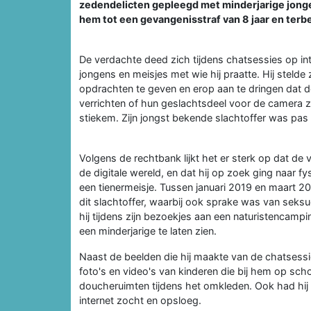
zedendelicten gepleegd met minderjarige jong
hem tot een gevangenisstraf van 8 jaar en terb
De verdachte deed zich tijdens chatsessies op int
jongens en meisjes met wie hij praatte. Hij steld
opdrachten te geven en erop aan te dringen dat d
verrichten of hun geslachtsdeel voor de camera z
stiekem. Zijn jongst bekende slachtoffer was pas 
Volgens de rechtbank lijkt het er sterk op dat de
de digitale wereld, en dat hij op zoek ging naar fy
een tienermeisje. Tussen januari 2019 en maart 2
dit slachtoffer, waarbij ook sprake was van seksue
hij tijdens zijn bezoekjes aan een naturistencampi
een minderjarige te laten zien.
Naast de beelden die hij maakte van de chatsess
foto's en video's van kinderen die bij hem op scho
doucheruimten tijdens het omkleden. Ook had hij e
internet zocht en opsloeg.