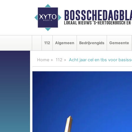
BOSSCHEDAGBL
lokaal nieuws 's-hertogenbosch en
112
Algemeen
Bedrijvengids
Gemeente
Home
112
Acht jaar cel en tbs voor basiss