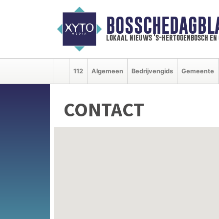
BOSSCHEDAGBL
lokaal nieuws 's-hertogenbosch en
112
Algemeen
Bedrijvengids
Gemeente
CONTACT