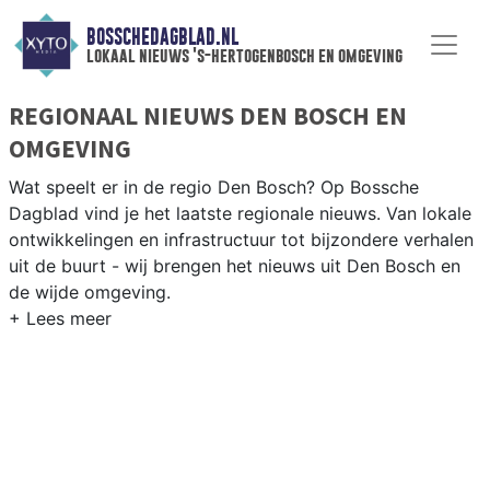
BOSSCHEDAGBLAD.NL
lokaal nieuws 's-hertogenbosch en omgeving
REGIONAAL NIEUWS DEN BOSCH EN
OMGEVING
Wat speelt er in de regio Den Bosch? Op Bossche
Dagblad vind je het laatste regionale nieuws. Van lokale
ontwikkelingen en infrastructuur tot bijzondere verhalen
uit de buurt - wij brengen het nieuws uit Den Bosch en
de wijde omgeving.
REGIONIEUWS DEN BOSCH
Naast ’s-Hertogenbosch volgen wij ook het nieuws uit
Vught, Sint-Michielsgestel, Maasdriel en andere
Brabantse gemeenten in de regio.