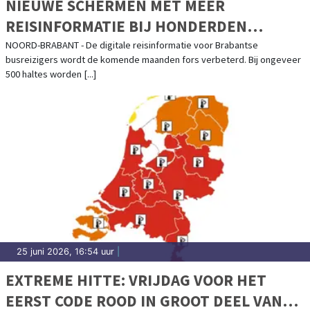
NIEUWE SCHERMEN MET MEER
REISINFORMATIE BIJ HONDERDEN
BRABANTSE BUSHALTES
NOORD-BRABANT - De digitale reisinformatie voor Brabantse
busreizigers wordt de komende maanden fors verbeterd. Bij ongeveer
500 haltes worden [...]
25 juni 2026, 16:54 uur
|
EXTREME HITTE: VRIJDAG VOOR HET
EERST CODE ROOD IN GROOT DEEL VAN