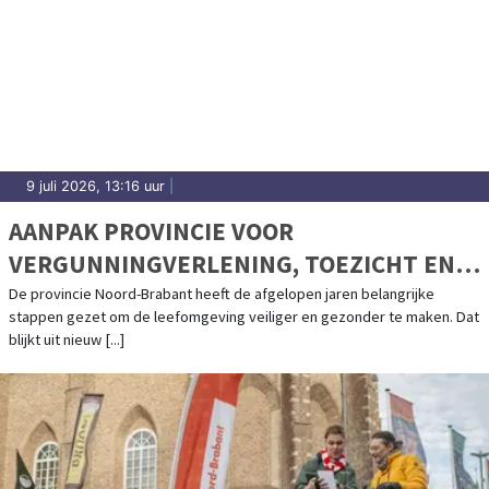
9 juli 2026, 13:16 uur
|
AANPAK PROVINCIE VOOR
VERGUNNINGVERLENING, TOEZICHT EN
HANDHAVING WERPT VRUCHTEN AF
De provincie Noord-Brabant heeft de afgelopen jaren belangrijke
stappen gezet om de leefomgeving veiliger en gezonder te maken. Dat
blijkt uit nieuw [...]