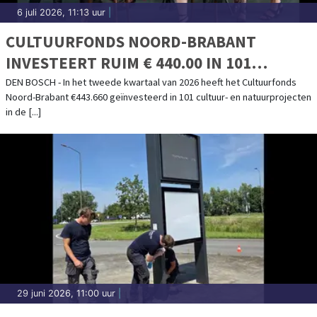
6 juli 2026, 11:13 uur
|
CULTUURFONDS NOORD-BRABANT
INVESTEERT RUIM € 440.00 IN 101
CULTUUR- EN NATUURPROJECTEN
DEN BOSCH - In het tweede kwartaal van 2026 heeft het Cultuurfonds
Noord-Brabant €443.660 geïnvesteerd in 101 cultuur- en natuurprojecten
in de [...]
29 juni 2026, 11:00 uur
|