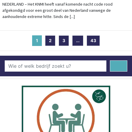
HET LAND
NEDERLAND – Het KNMI heeft vanaf komende nacht code rood
afgekondigd voor een groot deel van Nederland vanwege de
aanhoudende extreme hitte. Sinds de [...]
1
(current)
2
3
...
43