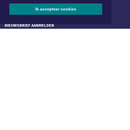
SOCIAL MEDIA
Ik accepteer cookies
NIEUWSBRIEF AANMELDEN
Schrijf je in voor onze nieuwsbrief en krijg wekelijks een
samenvatting van alle gebeurtenissen uit jouw regio.
Aanmelden
ONLINE DAGBLADEN