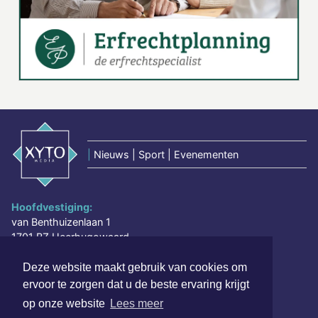
|
Nieuws | Sport | Evenementen
Hoofdvestiging:
van Benthuizenlaan 1
1701 BZ Heerhugowaard
072 8200 600
Deze website maakt gebruik van cookies om
redactie@xyto.nl
ervoor te zorgen dat u de beste ervaring krijgt
www.xyto.nl
op onze website
Lees meer