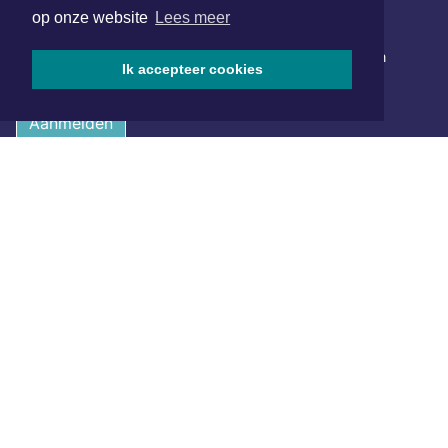
op onze website
Lees meer
NIEUWSBRIEF AANMELDEN
Schrijf je in voor onze nieuwsbrief en krijg wekelijks een
Ik accepteer cookies
samenvatting van alle gebeurtenissen uit jouw regio.
Aanmelden
ONLINE DAGBLADEN
Overige dagbladen in de regio