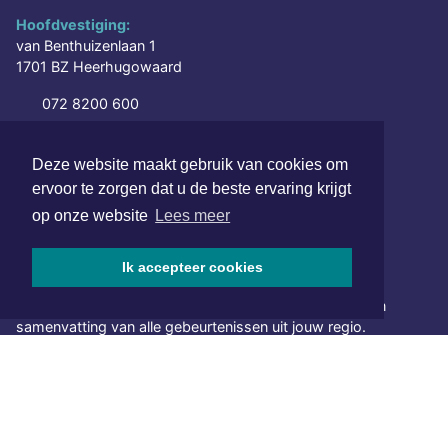
Hoofdvestiging:
van Benthuizenlaan 1
1701 BZ Heerhugowaard
072 8200 600
redactie@xyto.nl
www.xyto.nl
Deze website maakt gebruik van cookies om
ervoor te zorgen dat u de beste ervaring krijgt
SOCIAL MEDIA
op onze website
Lees meer
Ik accepteer cookies
NIEUWSBRIEF AANMELDEN
Schrijf je in voor onze nieuwsbrief en krijg wekelijks een
samenvatting van alle gebeurtenissen uit jouw regio.
Aanmelden
ONLINE DAGBLADEN