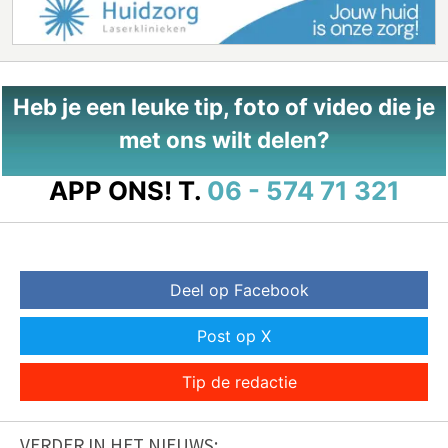
Heb je een leuke tip, foto of video die je
met ons wilt delen?
APP ONS!
T.
06 - 574 71 321
Deel op Facebook
Post op X
Tip de redactie
VERDER IN HET NIEUWS: