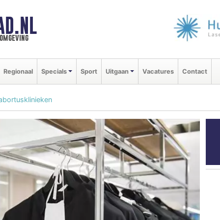
AD.NL
 omgeving
Regionaal
Specials
Sport
Uitgaan
Vacatures
Contact
abortusklinieken