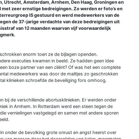
am, Utrecht, Amsterdam, Arnhem, Den Haag, Groningen en
l met zeer ernstige bedreigingen. Zo werden er foto’s en
an terreurgroep IS gestuurd en werd medewerkers van de
Tegen de 37-jarige verdachte van deze bedreigingen uit
isstraf van 12 maanden waarvan vijf voorwaardelijk
ogmerk.
schrokken enorm toen ze de bijlagen openden.
ndere executies kwamen in beeld. Ze hadden geen idee
en boze partner van een cliënt? Of was het een complete
aantal medewerkers was door de mailtjes zo geschrokken
al klinieken schroefde de beveiliging fors omhoog.
n bij de verschillende abortusklinieken. Er werden onder
iniek in Arnhem. In Rotterdam werd een steen tegen de
die vernielingen vastgelegd en samen met andere sporen
eeld.
rin onder de bevolking grote onrust en angst heerst over
chten van mensen door het doorsnijden van kelen, meermalen