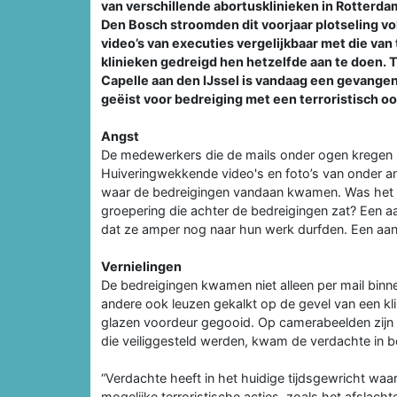
van verschillende abortusklinieken in Rotterd
Den Bosch stroomden dit voorjaar plotseling vo
video’s van executies vergelijkbaar met die v
klinieken gedreigd hen hetzelfde aan te doen. 
Capelle aan den IJssel is vandaag een gevangen
geëist voor bedreiging met een terroristisch o
Angst
De medewerkers die de mails onder ogen kregen 
Huiveringwekkende video's en foto’s van onder a
waar de bedreigingen vandaan kwamen. Was het e
groepering die achter de bedreigingen zat? Een 
dat ze amper nog naar hun werk durfden. Een aant
Vernielingen
De bedreigingen kwamen niet alleen per mail binne
andere ook leuzen gekalkt op de gevel van een kl
glazen voordeur gegooid. Op camerabeelden zijn 
die veiliggesteld werden, kwam de verdachte in b
“Verdachte heeft in het huidige tijdsgewricht waa
mogelijke terroristische acties, zoals het afsla