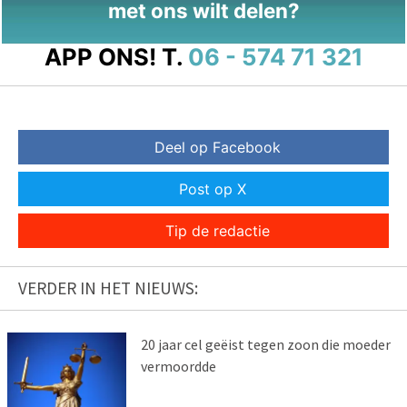
met ons wilt delen?
APP ONS!
T.
06 - 574 71 321
Deel op Facebook
Post op X
Tip de redactie
VERDER IN HET NIEUWS:
20 jaar cel geëist tegen zoon die moeder
vermoordde