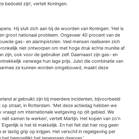
 bedoeld zijn’, vertelt Koningen.
rwapens. Hij sluit zich aan bij de woorden van Koningen: ‘Het is
en groot nationaal probleem. Ongeveer 40 procent van de
wde gas- en alarmpistolen. Veel mensen realiseren zich
spronkelijk niet ontworpen om met hoge druk echte munitie af
n zijn, ook voor de gebruiker zelf. Daarnaast zijn gas- en
antrekkelijk vanwege hun lage prijs. Juist die combinatie van
k waarmee ze kunnen worden omgebouwd, maakt deze
nd al gebruikt zijn bij meerdere incidenten, bijvoorbeeld
op straat, in Rotterdam. ‘Met deze actiedag hebben we
 vraagt om internationale wetgeving op dit gebied. We
 niét samen te werken’, vertelt Martijn. Het kopen van zo’n
igenlijk is het té makkelijk. En het feit dat hier nog geen
r lastig grip op krijgen. Het verschil in regelgeving per
n het bemoeilijkt het tegengaan daarvan.’