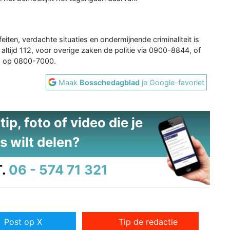
eiten, verdachte situaties en ondermijnende criminaliteit is
altijd 112, voor overige zaken de politie via 0900-8844, of
m op 0800-7000.
Maak
Bosschedagblad
je Google-favoriet
ip, foto of video die je
s wilt delen?
.
06 - 574 71 321
Post op X
Tip de redactie