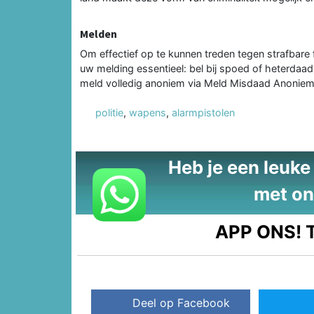
Melden
Om effectief op te kunnen treden tegen strafbare f
uw melding essentieel: bel bij spoed of heterdaad 
meld volledig anoniem via Meld Misdaad Anonie
politie
,
wapens
,
alarmpistolen
Heb je een leuke t
met on
APP ONS!
T
Deel op Facebook