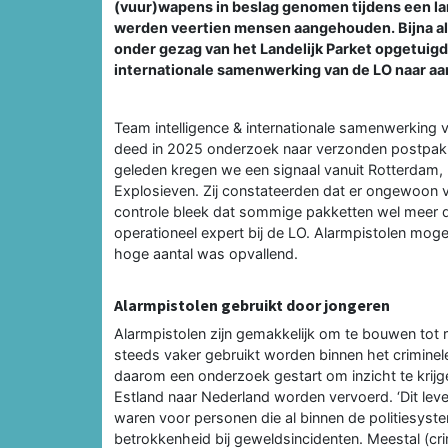
(vuur)wapens in beslag genomen tijdens een l
werden veertien mensen aangehouden. Bijna al
onder gezag van het Landelijk Parket opgetuigd
internationale samenwerking van de LO naar aan
Team intelligence & internationale samenwerking 
deed in 2025 onderzoek naar verzonden postpakk
geleden kregen we een signaal vanuit Rotterdam,
Explosieven. Zij constateerden dat er ongewoon ve
controle bleek dat sommige pakketten wel meer dan
operationeel expert bij de LO. Alarmpistolen mog
hoge aantal was opvallend.
Alarmpistolen gebruikt door jongeren
Alarmpistolen zijn gemakkelijk om te bouwen tot 
steeds vaker gebruikt worden binnen het criminele 
daarom een onderzoek gestart om inzicht te krijg
Estland naar Nederland worden vervoerd. ‘Dit leve
waren voor personen die al binnen de politiesyst
betrokkenheid bij geweldsincidenten. Meestal (cri