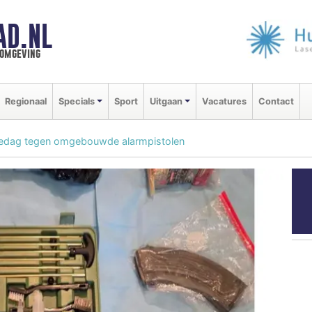
AD.NL
 omgeving
Regionaal
Specials
Sport
Uitgaan
Vacatures
Contact
actiedag tegen omgebouwde alarmpistolen