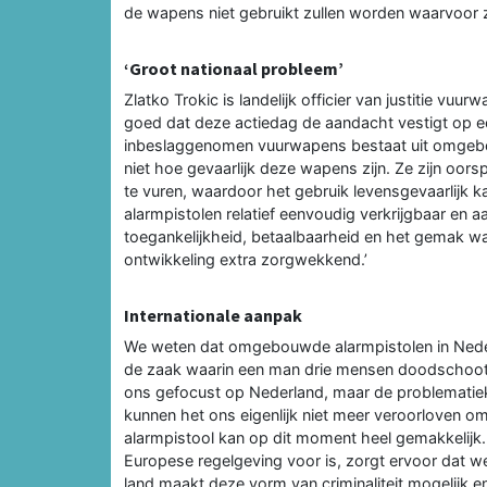
de wapens niet gebruikt zullen worden waarvoor ze
‘Groot nationaal probleem’
Zlatko Trokic is landelijk officier van justitie vuu
goed dat deze actiedag de aandacht vestigt op e
inbeslaggenomen vuurwapens bestaat uit omgebou
niet hoe gevaarlijk deze wapens zijn. Ze zijn oor
te vuren, waardoor het gebruik levensgevaarlijk ka
alarmpistolen relatief eenvoudig verkrijgbaar en a
toegankelijkheid, betaalbaarheid en het gema
ontwikkeling extra zorgwekkend.’
Internationale aanpak
We weten dat omgebouwde alarmpistolen in Nederla
de zaak waarin een man drie mensen doodschoot 
ons gefocust op Nederland, maar de problematiek
kunnen het ons eigenlijk niet meer veroorloven om
alarmpistool kan op dit moment heel gemakkelijk. ‘E
Europese regelgeving voor is, zorgt ervoor dat we e
land maakt deze vorm van criminaliteit mogelijk e