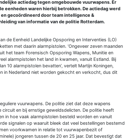
andelijke actiedag tegen omgebouwde vuurwapens. Er
le eenheden waren hierbij betrokken. De actiedag werd
 en gecoördineerd door team intelligence &
leiding van informatie van de politie Rotterdam.
van de Eenheid Landelijke Opsporing en Interventies (LO)
etten met daarin alarmpistolen. ‘Ongeveer zeven maanden
 uit het team Forensisch Opsporing Wapens, Munitie en
el alarmpistolen het land in kwamen, vanuit Estland. Bij
 10 alarmpistolen bevatten’, vertelt Martijn Koningen,
en in Nederland niet worden gekocht en verkocht, dus dit
reguliere vuurwapens. De politie ziet dat deze wapens
circuit en bij ernstige geweldsdelicten. De politie heeft
en in hoe vaak alarmpistolen besteld worden en vanuit
rde signalen op waaruit bleek dat veel bestellingen bestemd
emen voorkwamen in relatie tot vuurwapenbezit of
minele) jongeren tussen de 20 en 25 jaar. Dat bevestigt dat