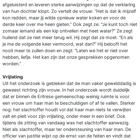
afgeluisterd en leveren sterke aanwijzingen op dat de verklaring
van hun dochter klopt. Zo vertelt de vrouw: “Het is dat ik mijzelf
kon redden, maar jij wilde opnieuw water koken en voor de
derde keer over me heen gieten.” Ook zegt ze: "Je kunt toch niet
zomaar iemand als een kip ontvellen met heet water?” Ze zegt
huilend dat ze niet meer terug wil. Hij zegt dat ze moet. “En als
je me de volgende keer vermoord, wat dan?” Hij belooft het
nooit meer te zullen doen en zegt: “Laten we het er niet over
hebben, liefje. Het kan zijn dat onze gesprekken opgenomen
worden.”
Vrijlating
Uit het onderzoek is gebleken dat de man vaker gewelddadig is
geweest richting zijn vrouw. In het onderzoek wordt duidelijk
dat er binnen de Eritrese gemeenschap weinig ruimte is voor
een vrouw om haar man te beschuldigen of af te vallen. Sterker
nog: het slachtoffer houdt vol dat haar man niets te verwijten
valt en pleit voor zijn vrijlating, onder meer in een brief. Ook
tijdens de zitting van vandaag was het slachtoffer aanwezig.
Niet als slachtoffer, maar ter ondersteuning van haar man. De
officier van justitie wijst op de ernst van de feiten en vindt dat