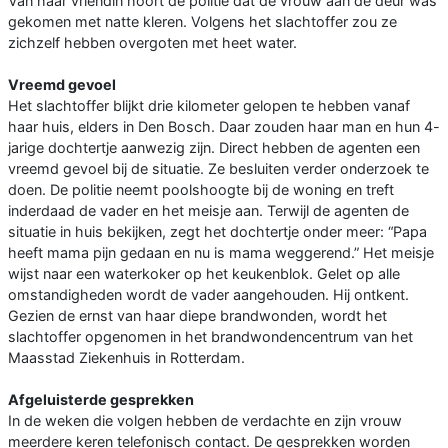
Van haar vriendin hoort de politie dat de vrouw aan de deur was
gekomen met natte kleren. Volgens het slachtoffer zou ze
zichzelf hebben overgoten met heet water.
Vreemd gevoel
Het slachtoffer blijkt drie kilometer gelopen te hebben vanaf
haar huis, elders in Den Bosch. Daar zouden haar man en hun 4-
jarige dochtertje aanwezig zijn. Direct hebben de agenten een
vreemd gevoel bij de situatie. Ze besluiten verder onderzoek te
doen. De politie neemt poolshoogte bij de woning en treft
inderdaad de vader en het meisje aan. Terwijl de agenten de
situatie in huis bekijken, zegt het dochtertje onder meer: “Papa
heeft mama pijn gedaan en nu is mama weggerend.” Het meisje
wijst naar een waterkoker op het keukenblok. Gelet op alle
omstandigheden wordt de vader aangehouden. Hij ontkent.
Gezien de ernst van haar diepe brandwonden, wordt het
slachtoffer opgenomen in het brandwondencentrum van het
Maasstad Ziekenhuis in Rotterdam.
Afgeluisterde gesprekken
In de weken die volgen hebben de verdachte en zijn vrouw
meerdere keren telefonisch contact. De gesprekken worden