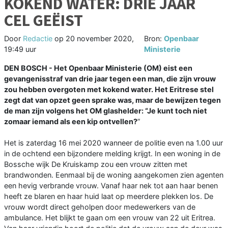
KOKEND WATER: DRIE JAAR
CEL GEËIST
Door
Redactie
op
20 november 2020,
Bron:
Openbaar
19:49 uur
Ministerie
DEN BOSCH - Het Openbaar Ministerie (OM) eist een
gevangenisstraf van drie jaar tegen een man, die zijn vrouw
zou hebben overgoten met kokend water. Het Eritrese stel
zegt dat van opzet geen sprake was, maar de bewijzen tegen
de man zijn volgens het OM glashelder: “Je kunt toch niet
zomaar iemand als een kip ontvellen?
”
Het is zaterdag 16 mei 2020 wanneer de politie even na 1.00 uur
in de ochtend een bijzondere melding krijgt. In een woning in de
Bossche wijk De Kruiskamp zou een vrouw zitten met
brandwonden. Eenmaal bij de woning aangekomen zien agenten
een hevig verbrande vrouw. Vanaf haar nek tot aan haar benen
heeft ze blaren en haar huid laat op meerdere plekken los. De
vrouw wordt direct geholpen door medewerkers van de
ambulance. Het blijkt te gaan om een vrouw van 22 uit Eritrea.