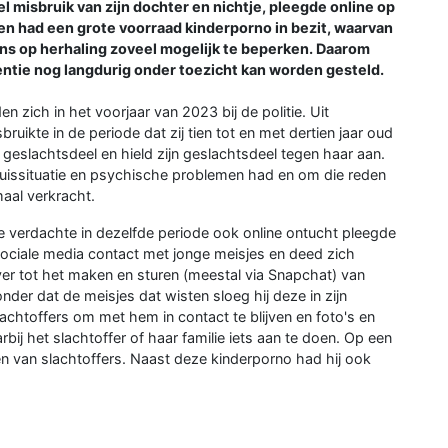
l misbruik van zijn dochter en nichtje, pleegde online op
en had een grote voorraad kinderporno in bezit, waarvan
kans op herhaling zoveel mogelijk te beperken. Daarom
tentie nog langdurig onder toezicht kan worden gesteld.
 zich in het voorjaar van 2023 bij de politie. Uit
ruikte in de periode dat zij tien tot en met dertien jaar oud
r geslachtsdeel en hield zijn geslachtsdeel tegen haar aan.
e thuissituatie en psychische problemen had en om die reden
 maal verkracht.
e verdachte in dezelfde periode ook online ontucht pleegde
 sociale media contact met jonge meisjes en deed zich
over tot het maken en sturen (meestal via Snapchat) van
onder dat de meisjes dat wisten sloeg hij deze in zijn
chtoffers om met hem in contact te blijven en foto's en
arbij het slachtoffer of haar familie iets aan te doen. Op een
n van slachtoffers. Naast deze kinderporno had hij ook