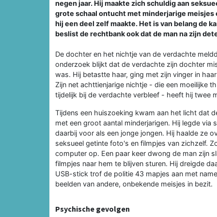
negen jaar. Hij maakte zich schuldig aan seksuee
grote schaal ontucht met minderjarige meisjes 
hij een deel zelf maakte. Het is van belang de 
beslist de rechtbank ook dat de man na zijn de
De dochter en het nichtje van de verdachte meldden
onderzoek blijkt dat de verdachte zijn dochter misb
was. Hij betastte haar, ging met zijn vinger in haa
Zijn net achttienjarige nichtje - die een moeilijk
tijdelijk bij de verdachte verbleef - heeft hij twee
Tijdens een huiszoeking kwam aan het licht dat d
met een groot aantal minderjarigen. Hij legde via
daarbij voor als een jonge jongen. Hij haalde ze 
seksueel getinte foto's en filmpjes van zichzelf. Z
computer op. Een paar keer dwong de man zijn sla
filmpjes naar hem te blijven sturen. Hij dreigde da
USB-stick trof de politie 43 mapjes aan met name
beelden van andere, onbekende meisjes in bezit.
Psychische gevolgen