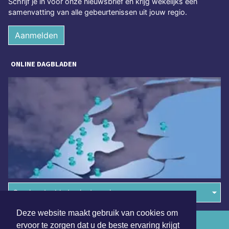
Schrijf je in voor onze nieuwsbrief en krijg wekelijks een
samenvatting van alle gebeurtenissen uit jouw regio.
Aanmelden
ONLINE DAGBLADEN
Overige dagbladen in de regio
Deze website maakt gebruik van cookies om
Algemene voorwaarden
ervoor te zorgen dat u de beste ervaring krijgt