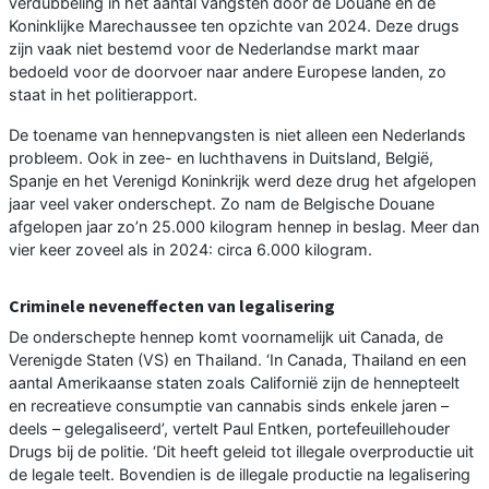
verdubbeling in het aantal vangsten door de Douane en de
Koninklijke Marechaussee ten opzichte van 2024. Deze drugs
zijn vaak niet bestemd voor de Nederlandse markt maar
bedoeld voor de doorvoer naar andere Europese landen, zo
staat in het politierapport.
De toename van hennepvangsten is niet alleen een Nederlands
probleem. Ook in zee- en luchthavens in Duitsland, België,
Spanje en het Verenigd Koninkrijk werd deze drug het afgelopen
jaar veel vaker onderschept. Zo nam de Belgische Douane
afgelopen jaar zo’n 25.000 kilogram hennep in beslag. Meer dan
vier keer zoveel als in 2024: circa 6.000 kilogram.
Criminele neveneffecten van legalisering
De onderschepte hennep komt voornamelijk uit Canada, de
Verenigde Staten (VS) en Thailand. ‘In Canada, Thailand en een
aantal Amerikaanse staten zoals Californië zijn de hennepteelt
en recreatieve consumptie van cannabis sinds enkele jaren –
deels – gelegaliseerd’, vertelt Paul Entken, portefeuillehouder
Drugs bij de politie. ‘Dit heeft geleid tot illegale overproductie uit
de legale teelt. Bovendien is de illegale productie na legalisering