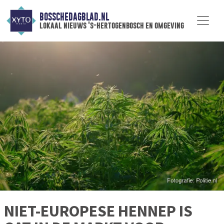
BOSSCHEDAGBLAD.NL
lokaal nieuws 's-hertogenbosch en omgeving
NIET-EUROPESE HENNEP IS