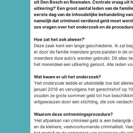
uit Den Bosch en Rosmalen. Centrale vraag uit 
uitkering?’ Een groot aantal leden van de fami
eerste dag van de inhoudelijke behandeling va
namelijk dat crimineel verdiend geld moet word
zes vragen over het onderzoek en de procedure
Hoe zat het ook alweer?‘
Deze zaak kent een lange geschiedenis. Ik zal beg
er door de familie meerdere grote panden in de
meerdere dure auto’s werden gebruikt. Dit alles t
het merendeel een uitkering genoot. Alle reden vo
Wat kwam er uit het onderzoek?
‘Het onderzoek leidde er uiteindelijk toe dat alle
januari 2016 en vervolgens het gerechtshof op 1
zouden ze grote sommen geld tot hun beschikking
witgewassen door een stichting, die ook verdachte
Waarom deze ontnemingsprocedure?
‘Het afpakken van crimineel geld is een belangrij
en de kleinere, veelvoorkomende criminaliteit. Veel 
het motief en de opbrengst van nagenoeg alle crim