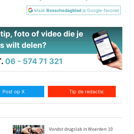
Maak
Bosschedagblad
je Google-favoriet
ip, foto of video die je
s wilt delen?
.
06 - 574 71 321
Post op X
Tip de redactie
Vondst drugslab in Woerden: 10