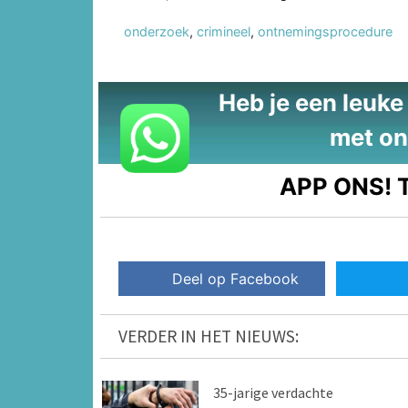
onderzoek
,
crimineel
,
ontnemingsprocedure
Heb je een leuke t
met on
APP ONS!
T
Deel op Facebook
VERDER IN HET NIEUWS:
35-jarige verdachte