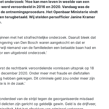
het onderzoek: ‘Hoe kan men leven in weelde van een
lie werd veroordeeld in 2016 en 2020. Vandaag was de
n de ontnemingsprocedure. Het Openbaar Ministerie vindt
en terugbetaald. Wij stelden persofficier Janine Kramer
.
innen met het strafrechtelijke onderzoek. Daaruit bleek dat
 omgeving van Den Bosch waren aangekocht en dat er
erwijl niemand van de familieleden een betaalde baan had en
or een uitgebreid onderzoek.’
reerst de rechtbank veroordelende vonnissen uitsprak op 18
0 december 2020. Onder meer met fraude en diefstallen
 hebben gekregen. Dit criminele geld zou onder meer zijn
 is in de zaak.’
k onderdeel van de strijd tegen de georganiseerde misdaad
delicten zijn gericht op geldelijk gewin. Geld is de drijfveer,
inaliteit. Met het afpakken van crimineel verkregen