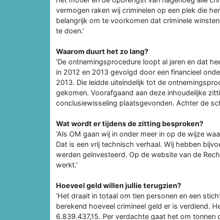
vermogen raken wij criminelen op een plek die hen
belangrijk om te voorkomen dat criminele winsten 
te doen.’
Waarom duurt het zo lang?
‘De ontnemingsprocedure loopt al jaren en dat hee
in 2012 en 2013 gevolgd door een financieel onder
2013. Die leidde uiteindelijk tot de ontnemingspro
gekomen. Voorafgaand aan deze inhoudelijke zitti
conclusiewisseling plaatsgevonden. Achter de sch
Wat wordt er tijdens de zitting besproken?
‘Als OM gaan wij in onder meer in op de wijze 
Dat is een vrij technisch verhaal. Wij hebben bijv
werden geïnvesteerd. Op de website van de Rech
werkt.’
Hoeveel geld willen jullie terugzien?
‘Het draait in totaal om tien personen en een stich
berekend hoeveel crimineel geld er is verdiend. H
6.839.437,15. Per verdachte gaat het om tonnen d