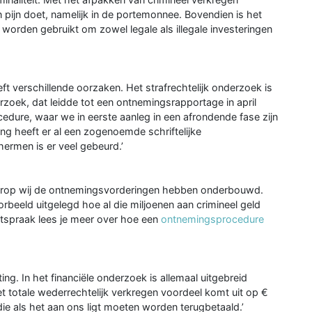
 pijn doet, namelijk in de portemonnee. Bovendien is het
worden gebruikt om zowel legale als illegale investeringen
ft verschillende oorzaken. Het strafrechtelijk onderzoek is
zoek, dat leidde tot een ontnemingsrapportage in april
cedure, waar we in eerste aanleg in een afrondende fase zijn
ng heeft er al een zogenoemde schriftelijke
ermen is er veel gebeurd.’
waarop wij de ontnemingsvorderingen hebben onderbouwd.
oorbeeld uitgelegd hoe al die miljoenen aan crimineel geld
tspraak lees je meer over hoe een
ontnemingsprocedure
ting. In het financiële onderzoek is allemaal uitgebreid
et totale wederrechtelijk verkregen voordeel komt uit op €
ie als het aan ons ligt moeten worden terugbetaald.’