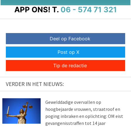
APP ONS!
T.
06 - 574 71 321
Deel op Facebook
Post op X
Tip de redactie
VERDER IN HET NIEUWS:
Gewelddadige overvallen op
hoogbejaarde vrouwen, straatroof en
poging inbraken en oplichting: OM eist
gevangenisstraffen tot 14 jaar