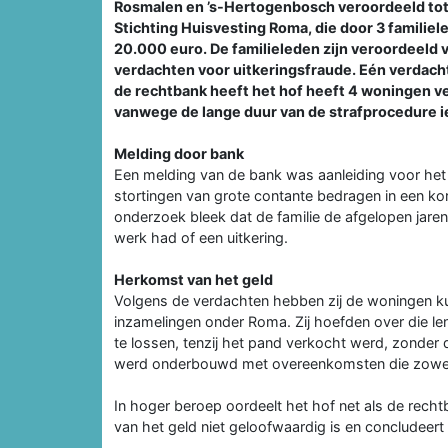
Rosmalen en ’s-Hertogenbosch veroordeeld tot
Stichting Huisvesting Roma, die door 3 familie
20.000 euro. De familieleden zijn veroordeeld v
verdachten voor uitkeringsfraude. Eén verdacht
de rechtbank heeft het hof heeft 4 woningen ve
vanwege de lange duur van de strafprocedure i
Melding door bank
Een melding van de bank was aanleiding voor het s
stortingen van grote contante bedragen in een kor
onderzoek bleek dat de familie de afgelopen jare
werk had of een uitkering.
Herkomst van het geld
Volgens de verdachten hebben zij de woningen ku
inzamelingen onder Roma. Zij hoefden over die len
te lossen, tenzij het pand verkocht werd, zonder
werd onderbouwd met overeenkomsten die zowel v
In hoger beroep oordeelt het hof net als de rech
van het geld niet geloofwaardig is en concludeert