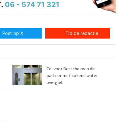
.
06 - 574 71 321
Post op X
Tip de redactie
Cel voor Bossche man die
partner met kokend water
overgiet