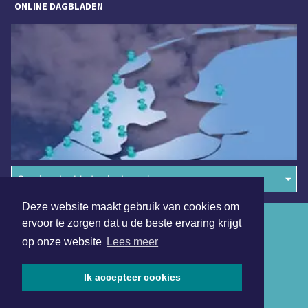
ONLINE DAGBLADEN
Overige dagbladen in de regio
Deze website maakt gebruik van cookies om
Algemene voorwaarden
ervoor te zorgen dat u de beste ervaring krijgt
op onze website
Lees meer
Disclaimer
Privacy Statement
Ik accepteer cookies
Copyright (c) 2026 | Bosschedagblad.nl - Alle rechten