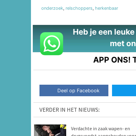
onderzoek
,
relschoppers
,
herkenbaar
Heb je een leuke t
met on
APP ONS!
T
Deel op Facebook
VERDER IN HET NIEUWS:
Verdachte in zaak wapen- en
drugsvondst aangehouden voo