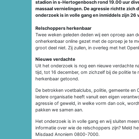
stadion in s-Hertogenbosch rond 19.00 uur div
massaal vernielingen. De agressie richtte zich
onderzoek is in volle gang en inmiddels zijn 2
Relschoppers herkenbaar
Twee weken geleden deden wij een oproep aan de 
onherkenbaar online gezet met de oproep je te me
groot deel niet. Zij zullen, in overleg met het Ope
Nieuwe verdachte
Uit het onderzoek is nog een nieuwe verdachte n
tijd, tot 16 december, om zichzelf bij de politie 
herkenbaar getoond.
De betrokken voetbalclubs, politie, gemeente en
Iedere organisatie heeft vanuit een eigen verantw
agressie of geweld, in welke vorm dan ook, wordt 
pakken we samen aan.
Het onderzoek is in volle gang en wij sluiten meer
informatie over wie de relschoppers zijn? Meld he
Misdaad Anoniem 0800-7000.