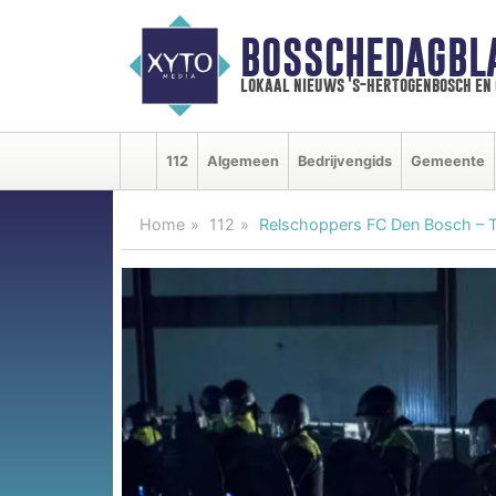
BOSSCHEDAGBL
lokaal nieuws 's-hertogenbosch en
112
Algemeen
Bedrijvengids
Gemeente
Home
112
Relschoppers FC Den Bosch – T