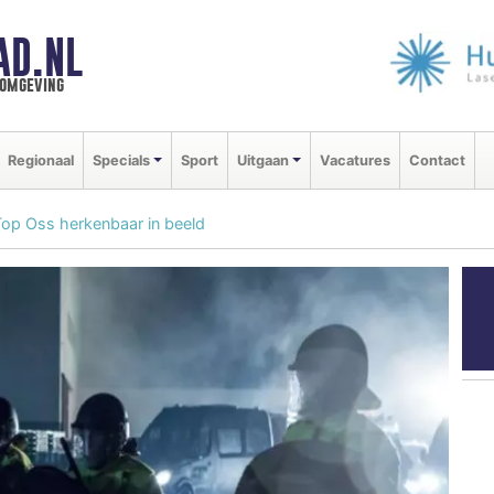
AD.NL
 omgeving
Regionaal
Specials
Sport
Uitgaan
Vacatures
Contact
op Oss herkenbaar in beeld