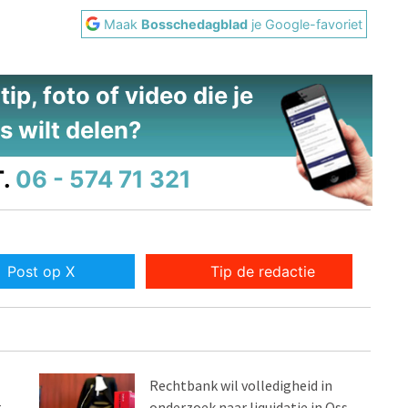
Maak
Bosschedagblad
je Google-favoriet
ip, foto of video die je
s wilt delen?
.
06 - 574 71 321
Post op X
Tip de redactie
Rechtbank wil volledigheid in
r
onderzoek naar liquidatie in Oss