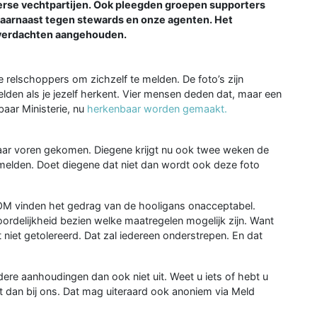
erse vechtpartijen. Ook pleegden groepen supporters
 daarnaast tegen stewards en onze agenten. Het
6 verdachten aangehouden.
relschoppers om zichzelf te melden. De foto’s zijn
lden als je jezelf herkent. Vier mensen deden dat, maar een
nbaar Ministerie, nu
herkenbaar worden gemaakt.
aar voren gekomen. Diegene krijgt nu ook twee weken de
te melden. Doet diegene dat niet dan wordt ook deze foto
 OM vinden het gedrag van de hooligans onacceptabel.
oordelijkheid bezien welke maatregelen mogelijk zijn. Want
niet getolereerd. Dat zal iedereen onderstrepen. En dat
dere aanhoudingen dan ook niet uit. Weet u iets of hebt u
t dan bij ons. Dat mag uiteraard ook anoniem via Meld