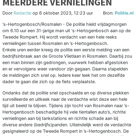
MEERDERE VERNIELINGEN
Door
Redactie
op
6 oktober 2023, 12:23 uur
Bron:
Politie.nl
's-Hertogenbosch/Rosmalen - De politie hield vrijdagmorgen
om 6.10 uur een 31-jarige man uit ‘s-Hertogenbosch aan op de
Tweede Rompert. Hij wordt verdacht van een hele reeks
vernielingen tussen Rosmalen en ’s-Hertogenbosch.
Enkele uren eerder kreeg de politie een eerste melding van een
bedrijfsinbraak aan de Groote Vlietlaan in Rosmalen. Daarbij zou
een man binnen zijn gedrongen, vuurwerk hebben afgestoken
en er vervolgens weer vandoor zijn gegaan. Daarna stapelden
de meldingen zich snel op. Iedere keer leek het om dezelfde
dader te gaan die zich op de fiets verplaatste.
Ondanks dat de politie snel opschaalde en op diverse plekken
surveilleerde en uitkeek naar de verdachte wist deze een hele
tijd uit beeld te blijven. Tijdens zijn tocht van Rosmalen naar ’s-
Hertogenbosch beschadigde hij vele tientallen auto’s, richtte
vernielingen aan bij tankstations en richtte schade aan bij
diverse andere (bedrijfs)panden. Uiteindelijk werd de verdachte
gesignaleerd op de Tweede Rompert in ’s-Hertogenbosch. De