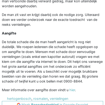
man vertoonde daarbij verward gedrag, maar kon uiteindelijk
worden aangehouden.
De man zit vast en krijgt daarbij ook de nodige zorg. Uiteraard
doen we verder onderzoek naar de exacte toedracht van de
reeks vernielingen.
Aangifte
De totale schade die de man heeft aangericht is nog niet
duidelijk. We roepen iedereen die schade heeft opgelopen op
om aangifte te doen. Mensen met schade door eenvoudige
vernielingen (zoals enkel een kapotter autoruit) vragen we met
klem om die aangifte via internet te doen. Dit helpt ons vanwege
het grote aantal aangiftes om het onderzoek zo efficiënt
mogelijk uit te voeren. Als u beschikt over mogelijk bruikbare
beelden van de vernieling dan horen we dat graag. Bij grotere
schade of twijfel kunt u ook bellen met 0900-8844.
Meer informatie over aangifte doen vindt u
hier
.
hertogenbosch
,
rosmalen
,
vernielingen
Maak
Bosschedagblad
je Google-favoriet