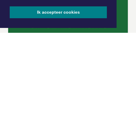
Ik accepteer cookies
|
Nieuws | Sport | Evenementen
Hoofdvestiging:
van Benthuizenlaan 1
1701 BZ Heerhugowaard
072 8200 600
redactie@xyto.nl
www.xyto.nl