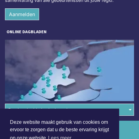
samenvatting van alle gebeurtenissen uit jouw regio.
Aanmelden
ONLINE DAGBLADEN
Overige dagbladen in de regio
Deze website maakt gebruik van cookies om
Algemene voorwaarden
ervoor te zorgen dat u de beste ervaring krijgt
op onze website
Lees meer