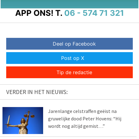
APP ONS!
T.
06 - 574 71 321
Deel op Facebook
Post op X
Tip de redactie
VERDER IN HET NIEUWS:
Jarenlange celstraffen geëist na
gruwelijke dood Peter Hovens: “Hij
wordt nog altijd gemist…”