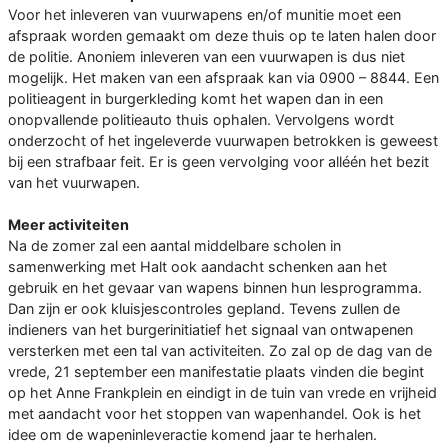
Voor het inleveren van vuurwapens en/of munitie moet een
afspraak worden gemaakt om deze thuis op te laten halen door
de politie. Anoniem inleveren van een vuurwapen is dus niet
mogelijk. Het maken van een afspraak kan via 0900 – 8844. Een
politieagent in burgerkleding komt het wapen dan in een
onopvallende politieauto thuis ophalen. Vervolgens wordt
onderzocht of het ingeleverde vuurwapen betrokken is geweest
bij een strafbaar feit. Er is geen vervolging voor alléén het bezit
van het vuurwapen.
Meer activiteiten
Na de zomer zal een aantal middelbare scholen in
samenwerking met Halt ook aandacht schenken aan het
gebruik en het gevaar van wapens binnen hun lesprogramma.
Dan zijn er ook kluisjescontroles gepland. Tevens zullen de
indieners van het burgerinitiatief het signaal van ontwapenen
versterken met een tal van activiteiten. Zo zal op de dag van de
vrede, 21 september een manifestatie plaats vinden die begint
op het Anne Frankplein en eindigt in de tuin van vrede en vrijheid
met aandacht voor het stoppen van wapenhandel. Ook is het
idee om de wapeninleveractie komend jaar te herhalen.