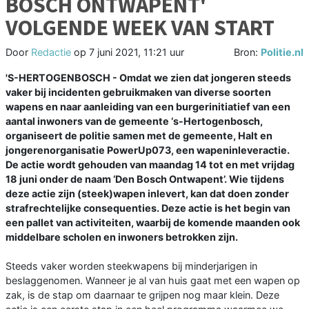
BOSCH ONTWAPENT'
VOLGENDE WEEK VAN START
Door
Redactie
op
7 juni 2021, 11:21 uur
Bron:
Politie.nl
'S-HERTOGENBOSCH - Omdat we zien dat jongeren steeds
vaker bij incidenten gebruikmaken van diverse soorten
wapens en naar aanleiding van een burgerinitiatief van een
aantal inwoners van de gemeente ‘s-Hertogenbosch,
organiseert de politie samen met de gemeente, Halt en
jongerenorganisatie PowerUp073, een wapeninleveractie.
De actie wordt gehouden van maandag 14 tot en met vrijdag
18 juni onder de naam ‘Den Bosch Ontwapent’. Wie tijdens
deze actie zijn (steek)wapen inlevert, kan dat doen zonder
strafrechtelijke consequenties. Deze actie is het begin van
een pallet van activiteiten, waarbij de komende maanden ook
middelbare scholen en inwoners betrokken zijn.
Steeds vaker worden steekwapens bij minderjarigen in
beslaggenomen. Wanneer je al van huis gaat met een wapen op
zak, is de stap om daarnaar te grijpen nog maar klein. Deze