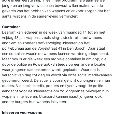
actie is een eerste stap in een heel programma waarmee we
jongeren en jong volwassenen bewust willen maken van de
gevaren van het hebben van wapens en er voor zorgen dat het
aantal wapens in de samenleving vermindert.
Container
Daarom kan iedereen in de week van maandag 14 tot en met
vrijdag 18 juni wapens, zoals slag-, steek- of stootwapens
anoniem en zonder strafvervolging inleveren op het
politiebureau aan de Vogelstraat 41 in Den Bosch. Daar staat
een container waarin de wapens kunnen worden gedeponeerd.
Maar ook is er die week een mobiele container in omloop, die
door de politie en Powerup073 steeds op een andere locatie
waar jongeren samenkomen wordt geplaatst. Waar dat is
verschilt van dag tot dag en wordt via onze social mediakanalen
gecommuniceerd. De actie is vooral gericht op jongeren en hun
ouders. Via social media, posters en flyers vraagt de politie
aandacht voor de inleveractie om zo jongeren te bewegen hun
wapens in te leveren. Uiteraard kunnen naast jongeren ook
andere burgers hun wapens inleveren.
Inleveren vuurwapens