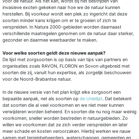
voor de natuur. Als het kan, wordt bij het bestrijden van
invasieve exoten gekeken naar hoe we de natuur kunnen
herstellen. Bij voorkeur wordt een plek zo ingericht dat deze
soorten minder kans krijgen om er te groeien of zich te
verspreiden. In Natura 2000-gebieden worden daarnaast
verschillende maatregelen genomen om de natuur daar sterker,
gezonder en daarmee weerbaarder te maken.
Voor welke soorten geldt deze nieuwe aanpak?
De lijst met zorgsoorten is op basis van tips van partners en
organisaties zoals RAVON, FLORON en Sovon uitgebreid met
soorten die zij, vanuit hun expertise, als zorgelijk beschouwen
voor de Noord-Brabantse natuur.
In de nieuwe versie van het plan krijgt elke zorgsoort een
bepaalde aanpak, net als soorten op
de Unielijst
. Dat betekent
dat soorten die al veel voorkomen en we niet meer kunnen
verwijderen worden beheerd. En soorten die nu nog maar weinig
voorkomen, sneller worden bestreden in natuurgebieden. Zo
willen we voorkomen dat ze zich verder verspreiden en later
meer schade en kosten veroorzaken. Hierbij werken we nauw
samen met terreinbeheerders, waterschappen, gemeenten en