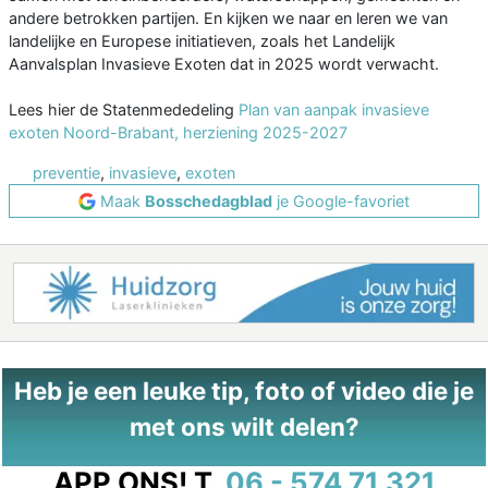
andere betrokken partijen. En kijken we naar en leren we van
landelijke en Europese initiatieven, zoals het Landelijk
Aanvalsplan Invasieve Exoten dat in 2025 wordt verwacht.
Lees hier de Statenmededeling
Plan van aanpak invasieve
exoten Noord-Brabant, herziening 2025-2027
preventie
,
invasieve
,
exoten
Maak
Bosschedagblad
je Google-favoriet
Heb je een leuke tip, foto of video die je
met ons wilt delen?
APP ONS!
T.
06 - 574 71 321