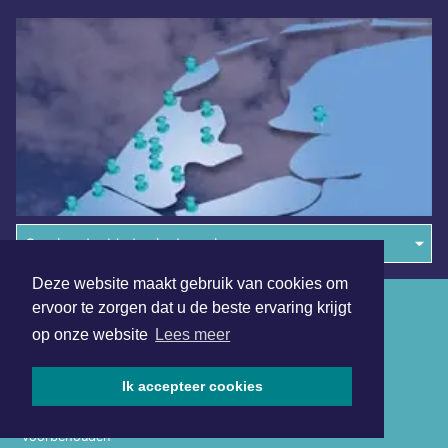
Overige dagbladen in de regio
Deze website maakt gebruik van cookies om
Algemene voorwaarden
ervoor te zorgen dat u de beste ervaring krijgt
op onze website
Lees meer
Disclaimer
Privacy Statement
Ik accepteer cookies
Copyright (c) 2026 | Bosschedagblad.nl - Alle rechten
voorbehouden