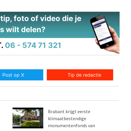
ip, foto of video die je
s wilt delen?
.
06 - 574 71 321
Post op X
Tip de redactie
Brabant krijgt eerste
klimaatbestendige
monumentenfonds van