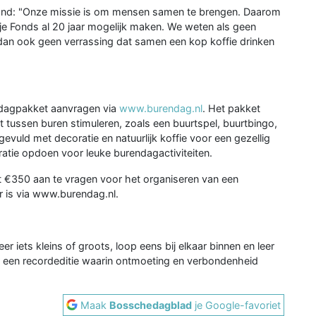
and: "Onze missie is om mensen samen te brengen. Daarom
nje Fonds al 20 jaar mogelijk maken. We weten als geen
 dan ook geen verrassing dat samen een kop koffie drinken
ndagpakket aanvragen via
www.burendag.nl
. Het pakket
t tussen buren stimuleren, zoals een buurtspel, buurtbingo,
evuld met decoratie en natuurlijk koffie voor een gezellig
atie opdoen voor leuke burendagactiviteiten.
ot €350 aan te vragen voor het organiseren van een
r is via www.burendag.nl.
r iets kleins of groots, loop eens bij elkaar binnen en leer
 een recordeditie waarin ontmoeting en verbondenheid
Maak
Bosschedagblad
je Google-favoriet