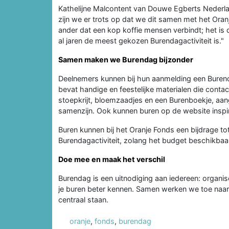
Kathelijne Malcontent van Douwe Egberts Nederl
zijn we er trots op dat we dit samen met het Ora
ander dat een kop koffie mensen verbindt; het is
al jaren de meest gekozen Burendagactiviteit is."
Samen maken we Burendag bijzonder
Deelnemers kunnen bij hun aanmelding een Bure
bevat handige en feestelijke materialen die contac
stoepkrijt, bloemzaadjes en een Burenboekje, aang
samenzijn. Ook kunnen buren op de website inspir
Buren kunnen bij het Oranje Fonds een bijdrage t
Burendagactiviteit, zolang het budget beschikbaa
Doe mee en maak het verschil
Burendag is een uitnodiging aan iedereen: organisee
je buren beter kennen. Samen werken we toe naar
centraal staan.
oranje
,
fonds
,
burendag