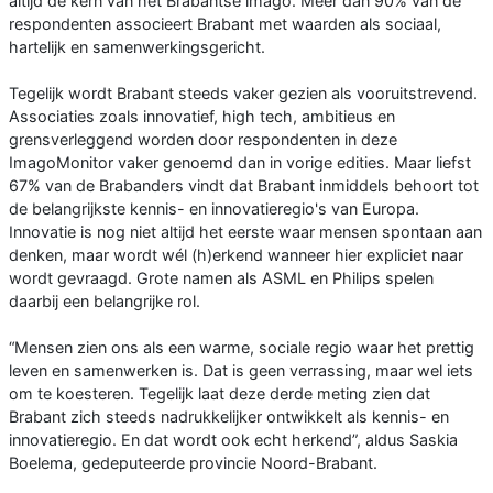
altijd de kern van het Brabantse imago. Meer dan 90% van de
respondenten associeert Brabant met waarden als sociaal,
hartelijk en samenwerkingsgericht.
Tegelijk wordt Brabant steeds vaker gezien als vooruitstrevend.
Associaties zoals innovatief, high tech, ambitieus en
grensverleggend worden door respondenten in deze
ImagoMonitor vaker genoemd dan in vorige edities. Maar liefst
67% van de Brabanders vindt dat Brabant inmiddels behoort tot
de belangrijkste kennis- en innovatieregio's van Europa.
Innovatie is nog niet altijd het eerste waar mensen spontaan aan
denken, maar wordt wél (h)erkend wanneer hier expliciet naar
wordt gevraagd. Grote namen als ASML en Philips spelen
daarbij een belangrijke rol.
“Mensen zien ons als een warme, sociale regio waar het prettig
leven en samenwerken is. Dat is geen verrassing, maar wel iets
om te koesteren. Tegelijk laat deze derde meting zien dat
Brabant zich steeds nadrukkelijker ontwikkelt als kennis- en
innovatieregio. En dat wordt ook echt herkend”, aldus Saskia
Boelema, gedeputeerde provincie Noord-Brabant.