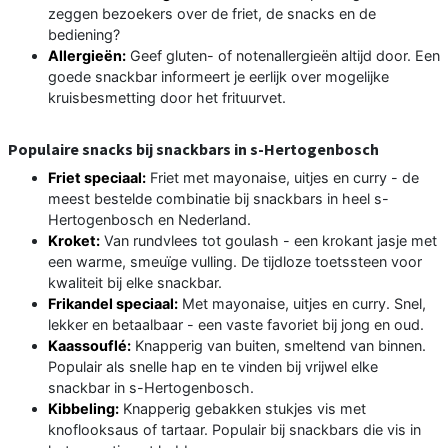
zeggen bezoekers over de friet, de snacks en de
bediening?
Allergieën:
Geef gluten- of notenallergieën altijd door. Een
goede snackbar informeert je eerlijk over mogelijke
kruisbesmetting door het frituurvet.
Populaire snacks bij snackbars in s-Hertogenbosch
Friet speciaal:
Friet met mayonaise, uitjes en curry - de
meest bestelde combinatie bij snackbars in heel s-
Hertogenbosch en Nederland.
Kroket:
Van rundvlees tot goulash - een krokant jasje met
een warme, smeuïge vulling. De tijdloze toetssteen voor
kwaliteit bij elke snackbar.
Frikandel speciaal:
Met mayonaise, uitjes en curry. Snel,
lekker en betaalbaar - een vaste favoriet bij jong en oud.
Kaassouflé:
Knapperig van buiten, smeltend van binnen.
Populair als snelle hap en te vinden bij vrijwel elke
snackbar in s-Hertogenbosch.
Kibbeling:
Knapperig gebakken stukjes vis met
knoflooksaus of tartaar. Populair bij snackbars die vis in