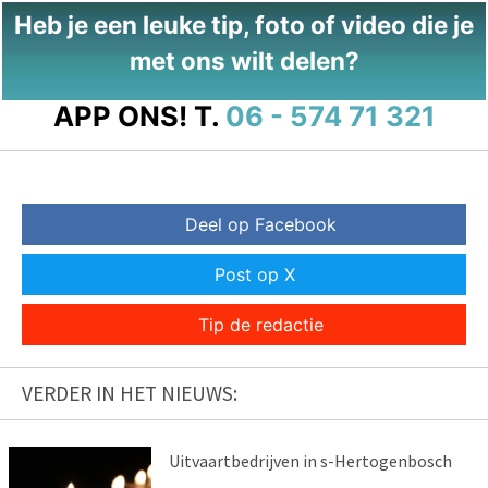
Heb je een leuke tip, foto of video die je
met ons wilt delen?
APP ONS!
T.
06 - 574 71 321
Deel op Facebook
Post op X
Tip de redactie
VERDER IN HET NIEUWS:
Uitvaartbedrijven in s-Hertogenbosch