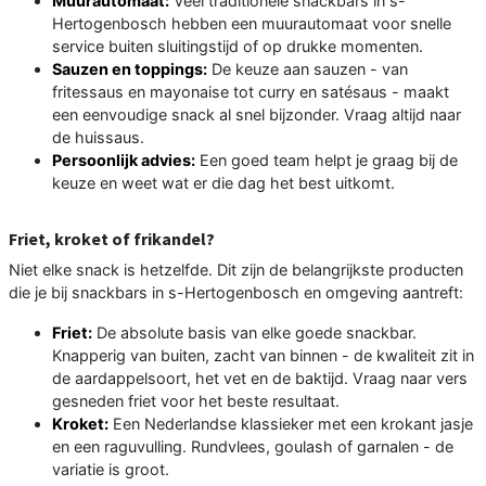
Muurautomaat:
Veel traditionele snackbars in s-
Hertogenbosch hebben een muurautomaat voor snelle
service buiten sluitingstijd of op drukke momenten.
Sauzen en toppings:
De keuze aan sauzen - van
fritessaus en mayonaise tot curry en satésaus - maakt
een eenvoudige snack al snel bijzonder. Vraag altijd naar
de huissaus.
Persoonlijk advies:
Een goed team helpt je graag bij de
keuze en weet wat er die dag het best uitkomt.
Friet, kroket of frikandel?
Niet elke snack is hetzelfde. Dit zijn de belangrijkste producten
die je bij snackbars in s-Hertogenbosch en omgeving aantreft:
Friet:
De absolute basis van elke goede snackbar.
Knapperig van buiten, zacht van binnen - de kwaliteit zit in
de aardappelsoort, het vet en de baktijd. Vraag naar vers
gesneden friet voor het beste resultaat.
Kroket:
Een Nederlandse klassieker met een krokant jasje
en een raguvulling. Rundvlees, goulash of garnalen - de
variatie is groot.