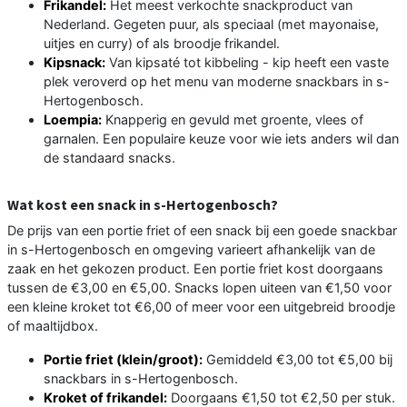
Frikandel:
Het meest verkochte snackproduct van
Nederland. Gegeten puur, als speciaal (met mayonaise,
uitjes en curry) of als broodje frikandel.
Kipsnack:
Van kipsaté tot kibbeling - kip heeft een vaste
plek veroverd op het menu van moderne snackbars in s-
Hertogenbosch.
Loempia:
Knapperig en gevuld met groente, vlees of
garnalen. Een populaire keuze voor wie iets anders wil dan
de standaard snacks.
Wat kost een snack in s-Hertogenbosch?
De prijs van een portie friet of een snack bij een goede snackbar
in s-Hertogenbosch en omgeving varieert afhankelijk van de
zaak en het gekozen product. Een portie friet kost doorgaans
tussen de €3,00 en €5,00. Snacks lopen uiteen van €1,50 voor
een kleine kroket tot €6,00 of meer voor een uitgebreid broodje
of maaltijdbox.
Portie friet (klein/groot):
Gemiddeld €3,00 tot €5,00 bij
snackbars in s-Hertogenbosch.
Kroket of frikandel:
Doorgaans €1,50 tot €2,50 per stuk.