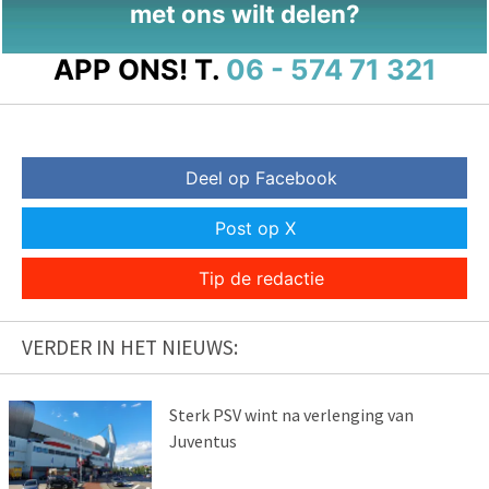
met ons wilt delen?
APP ONS!
T.
06 - 574 71 321
Deel op Facebook
Post op X
Tip de redactie
VERDER IN HET NIEUWS:
Sterk PSV wint na verlenging van
Juventus