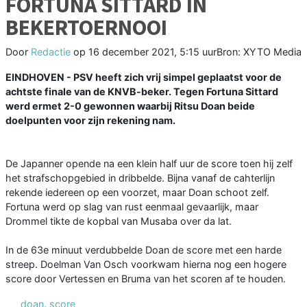
FORTUNA SITTARD IN
BEKERTOERNOOI
Door
Redactie
op
16 december 2021, 5:15 uur
Bron: XYTO Media
EINDHOVEN - PSV heeft zich vrij simpel geplaatst voor de
achtste finale van de KNVB-beker. Tegen Fortuna Sittard
werd ermet 2-0 gewonnen waarbij Ritsu Doan beide
doelpunten voor zijn rekening nam.
De Japanner opende na een klein half uur de score toen hij zelf
het strafschopgebied in dribbelde. Bijna vanaf de cahterlijn
rekende iedereen op een voorzet, maar Doan schoot zelf.
Fortuna werd op slag van rust eenmaal gevaarlijk, maar
Drommel tikte de kopbal van Musaba over da lat.
In de 63e minuut verdubbelde Doan de score met een harde
streep. Doelman Van Osch voorkwam hierna nog een hogere
score door Vertessen en Bruma van het scoren af te houden.
doan
,
score