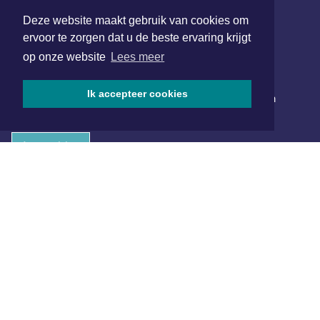
SOCIAL MEDIA
Deze website maakt gebruik van cookies om
ervoor te zorgen dat u de beste ervaring krijgt
op onze website
Lees meer
NIEUWSBRIEF AANMELDEN
Ik accepteer cookies
Schrijf je in voor onze nieuwsbrief en krijg wekelijks een
samenvatting van alle gebeurtenissen uit jouw regio.
Aanmelden
ONLINE DAGBLADEN