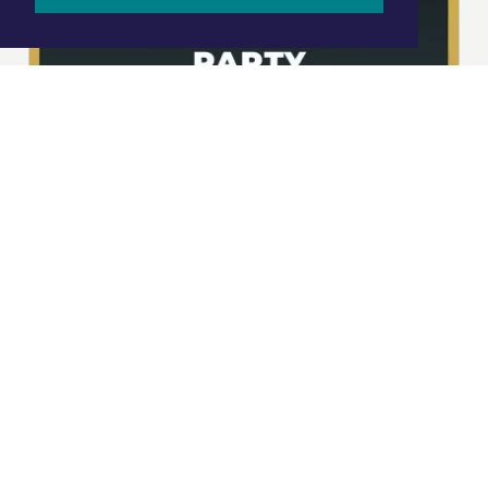
|
Nieuws | Sport | Evenementen
Hoofdvestiging:
van Benthuizenlaan 1
1701 BZ Heerhugowaard
072 8200 600
redactie@xyto.nl
www.xyto.nl