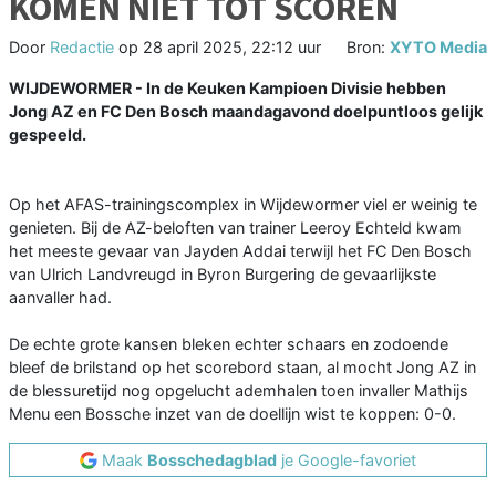
KOMEN NIET TOT SCOREN
Door
Redactie
op
28 april 2025, 22:12 uur
Bron:
XYTO Media
WIJDEWORMER - In de Keuken Kampioen Divisie hebben
Jong AZ en FC Den Bosch maandagavond doelpuntloos gelijk
gespeeld.
Op het AFAS-trainingscomplex in Wijdewormer viel er weinig te
genieten. Bij de AZ-beloften van trainer Leeroy Echteld kwam
het meeste gevaar van Jayden Addai terwijl het FC Den Bosch
van Ulrich Landvreugd in Byron Burgering de gevaarlijkste
aanvaller had.
De echte grote kansen bleken echter schaars en zodoende
bleef de brilstand op het scorebord staan, al mocht Jong AZ in
de blessuretijd nog opgelucht ademhalen toen invaller Mathijs
Menu een Bossche inzet van de doellijn wist te koppen: 0-0.
Maak
Bosschedagblad
je Google-favoriet