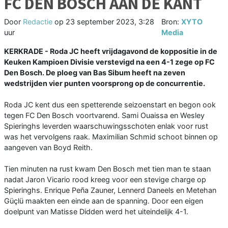
FC DEN BOSCH AAN DE KANT
Door
Redactie
op
23 september 2023, 3:28
Bron:
XYTO
uur
Media
KERKRADE - Roda JC heeft vrijdagavond de koppositie in de
Keuken Kampioen Divisie verstevigd na een 4-1 zege op FC
Den Bosch. De ploeg van Bas Sibum heeft na zeven
wedstrijden vier punten voorsprong op de concurrentie.
Roda JC kent dus een spetterende seizoenstart en begon ook
tegen FC Den Bosch voortvarend. Sami Ouaissa en Wesley
Spieringhs leverden waarschuwingsschoten enlak voor rust
was het vervolgens raak. Maximilian Schmid schoot binnen op
aangeven van Boyd Reith.
Tien minuten na rust kwam Den Bosch met tien man te staan
nadat Jaron Vicario rood kreeg voor een stevige charge op
Spieringhs. Enrique Peña Zauner, Lennerd Daneels en Metehan
Güçlü maakten een einde aan de spanning. Door een eigen
doelpunt van Matisse Didden werd het uiteindelijk 4-1.