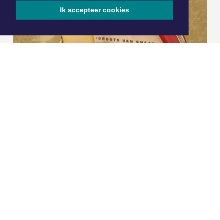
Ik accepteer cookies
|
Nieuws | Sport | Evenementen
Hoofdvestiging:
van Benthuizenlaan 1
1701 BZ Heerhugowaard
072 8200 600