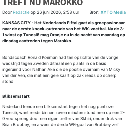
TREFT NU MAROKKO
Door
Redactie
op
26 juni 2026, 2:58 uur
Bron:
XYTO Media
KANSAS CITY - Het Nederlands Elftal gaat als groepswinnaar
naar de eerste knock-outronde van het WK-voetbal. Na de 3-
1 winst op Tunesië mag Oranje nu in de nacht van maandag op
dinsdag aantreden tegen Marokko.
Bondscoach Ronald Koeman had ten opzichte van de vorige
wedstrijd tegen Zweden ditmaal een plaats in de basis
ingeruimd voor Nathan Aké die de positie overnam van Micky
van der Ven, die met een gele kaart op zak reeds op scherp
stond.
Bliksemstart
Nederland kende een bliksemstart tegen het nog puntloze
Tunesië, want reeds binnen zeven minuten stond men op een 2-
0 voorsprong door een eigen treffer van Skhiri, onder druk van
Brian Brobbey, en alweer de derde WK-goal van Brobbey zelf