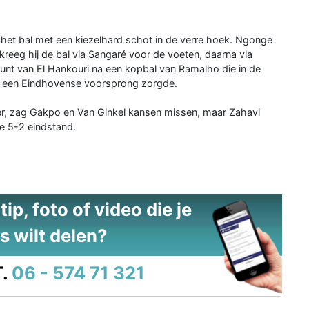
het bal met een kiezelhard schot in de verre hoek. Ngonge
kreeg hij de bal via Sangaré voor de voeten, daarna via
unt van El Hankouri na een kopbal van Ramalho die in de
or een Eindhovense voorsprong zorgde.
ffer, zag Gakpo en Van Ginkel kansen missen, maar Zahavi
de 5-2 eindstand.
ip, foto of video die je
s wilt delen?
.
06 - 574 71 321