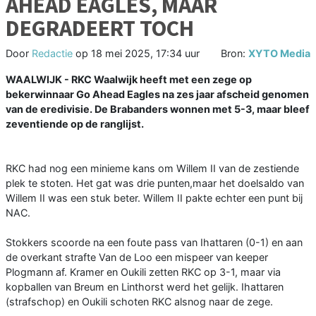
AHEAD EAGLES, MAAR
DEGRADEERT TOCH
Door
Redactie
op
18 mei 2025, 17:34 uur
Bron:
XYTO Media
WAALWIJK - RKC Waalwijk heeft met een zege op
bekerwinnaar Go Ahead Eagles na zes jaar afscheid genomen
van de eredivisie. De Brabanders wonnen met 5-3, maar bleef
zeventiende op de ranglijst.
RKC had nog een minieme kans om Willem II van de zestiende
plek te stoten. Het gat was drie punten,maar het doelsaldo van
Willem II was een stuk beter. Willem II pakte echter een punt bij
NAC.
Stokkers scoorde na een foute pass van Ihattaren (0-1) en aan
de overkant strafte Van de Loo een mispeer van keeper
Plogmann af. Kramer en Oukili zetten RKC op 3-1, maar via
kopballen van Breum en Linthorst werd het gelijk. Ihattaren
(strafschop) en Oukili schoten RKC alsnog naar de zege.