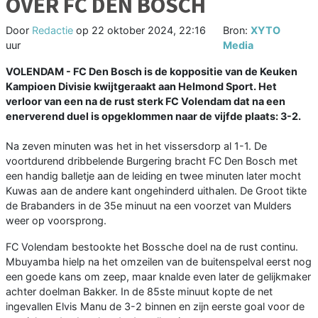
OVER FC DEN BOSCH
Door
Redactie
op
22 oktober 2024, 22:16
Bron:
XYTO
uur
Media
VOLENDAM - FC Den Bosch is de koppositie van de Keuken
Kampioen Divisie kwijtgeraakt aan Helmond Sport. Het
verloor van een na de rust sterk FC Volendam dat na een
enerverend duel is opgeklommen naar de vijfde plaats: 3-2.
Na zeven minuten was het in het vissersdorp al 1-1. De
voortdurend dribbelende Burgering bracht FC Den Bosch met
een handig balletje aan de leiding en twee minuten later mocht
Kuwas aan de andere kant ongehinderd uithalen. De Groot tikte
de Brabanders in de 35e minuut na een voorzet van Mulders
weer op voorsprong.
FC Volendam bestookte het Bossche doel na de rust continu.
Mbuyamba hielp na het omzeilen van de buitenspelval eerst nog
een goede kans om zeep, maar knalde even later de gelijkmaker
achter doelman Bakker. In de 85ste minuut kopte de net
ingevallen Elvis Manu de 3-2 binnen en zijn eerste goal voor de