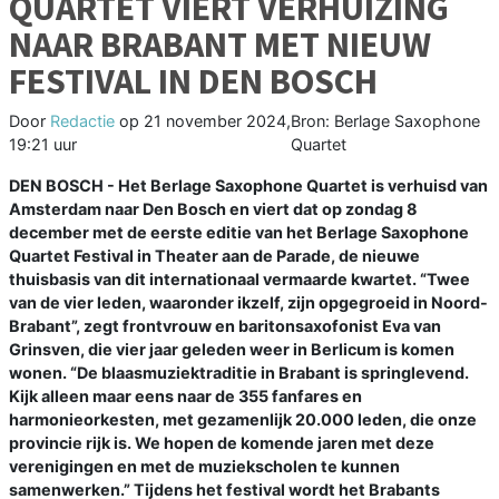
QUARTET VIERT VERHUIZING
NAAR BRABANT MET NIEUW
FESTIVAL IN DEN BOSCH
Door
Redactie
op
21 november 2024,
Bron: Berlage Saxophone
19:21 uur
Quartet
DEN BOSCH - Het Berlage Saxophone Quartet is verhuisd van
Amsterdam naar Den Bosch en viert dat op zondag 8
december met de eerste editie van het Berlage Saxophone
Quartet Festival in Theater aan de Parade, de nieuwe
thuisbasis van dit internationaal vermaarde kwartet. “Twee
van de vier leden, waaronder ikzelf, zijn opgegroeid in Noord-
Brabant”, zegt frontvrouw en baritonsaxofonist Eva van
Grinsven, die vier jaar geleden weer in Berlicum is komen
wonen. “De blaasmuziektraditie in Brabant is springlevend.
Kijk alleen maar eens naar de 355 fanfares en
harmonieorkesten, met gezamenlijk 20.000 leden, die onze
provincie rijk is. We hopen de komende jaren met deze
verenigingen en met de muziekscholen te kunnen
samenwerken.” Tijdens het festival wordt het Brabants