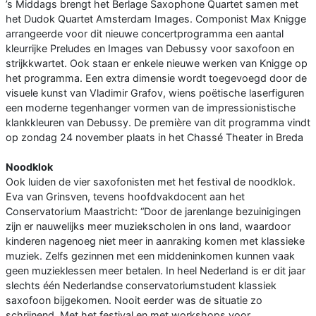
’s Middags brengt het Berlage Saxophone Quartet samen met
het Dudok Quartet Amsterdam Images. Componist Max Knigge
arrangeerde voor dit nieuwe concertprogramma een aantal
kleurrijke Preludes en Images van Debussy voor saxofoon en
strijkkwartet. Ook staan er enkele nieuwe werken van Knigge op
het programma. Een extra dimensie wordt toegevoegd door de
visuele kunst van Vladimir Grafov, wiens poëtische laserfiguren
een moderne tegenhanger vormen van de impressionistische
klankkleuren van Debussy. De première van dit programma vindt
op zondag 24 november plaats in het Chassé Theater in Breda
Noodklok
Ook luiden de vier saxofonisten met het festival de noodklok.
Eva van Grinsven, tevens hoofdvakdocent aan het
Conservatorium Maastricht: “Door de jarenlange bezuinigingen
zijn er nauwelijks meer muziekscholen in ons land, waardoor
kinderen nagenoeg niet meer in aanraking komen met klassieke
muziek. Zelfs gezinnen met een middeninkomen kunnen vaak
geen muzieklessen meer betalen. In heel Nederland is er dit jaar
slechts één Nederlandse conservatoriumstudent klassiek
saxofoon bijgekomen. Nooit eerder was de situatie zo
schrijnend. Met het festival en met workshops voor