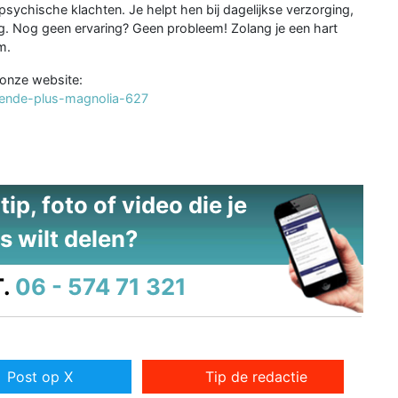
psychische klachten. Je helpt hen bij dagelijkse verzorging,
. Nog geen ervaring? Geen probleem! Zolang je een hart
m.
a onze website:
lpende-plus-magnolia-627
ip, foto of video die je
s wilt delen?
.
06 - 574 71 321
Post op X
Tip de redactie