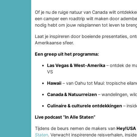
Of je nu de ruige natuur van Canada wilt ontdekk
een camper een roadtrip wilt maken door adembe
nodig hebt om jouw reisplannen tot leven te bren
Laat je inspireren door boeiende presentaties, on
Amerikaanse sfeer.
Een greep uit het programma:
Las Vegas & West-Amerika
– ontdek de ma
VS
Hawaii
– van Oahu tot Maui: tropische eilan
Canada & Natuurreizen
– wandelingen, wild
Culinaire & culturele ontdekkingen
– insid
Live podcast “In Alle Staten”
Tijdens de beurs nemen de makers van
Hey!USA
Staten
. Verwacht inspirerende reisverhalen, insi