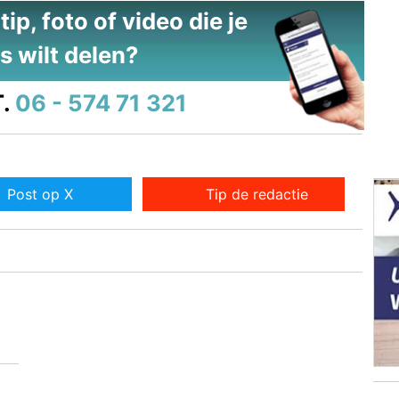
ip, foto of video die je
s wilt delen?
.
06 - 574 71 321
Post op X
Tip de redactie