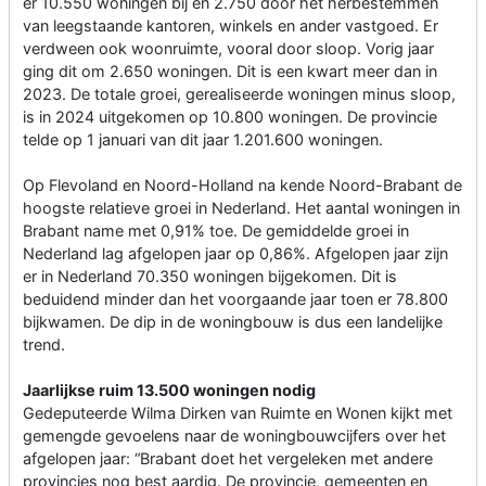
er 10.550 woningen bij en 2.750 door het herbestemmen
van leegstaande kantoren, winkels en ander vastgoed. Er
verdween ook woonruimte, vooral door sloop. Vorig jaar
ging dit om 2.650 woningen. Dit is een kwart meer dan in
2023. De totale groei, gerealiseerde woningen minus sloop,
is in 2024 uitgekomen op 10.800 woningen. De provincie
telde op 1 januari van dit jaar 1.201.600 woningen.
Op Flevoland en Noord-Holland na kende Noord-Brabant de
hoogste relatieve groei in Nederland. Het aantal woningen in
Brabant name met 0,91% toe. De gemiddelde groei in
Nederland lag afgelopen jaar op 0,86%. Afgelopen jaar zijn
er in Nederland 70.350 woningen bijgekomen. Dit is
beduidend minder dan het voorgaande jaar toen er 78.800
bijkwamen. De dip in de woningbouw is dus een landelijke
trend.
Jaarlijkse ruim 13.500 woningen nodig
Gedeputeerde Wilma Dirken van Ruimte en Wonen kijkt met
gemengde gevoelens naar de woningbouwcijfers over het
afgelopen jaar: “Brabant doet het vergeleken met andere
provincies nog best aardig. De provincie, gemeenten en