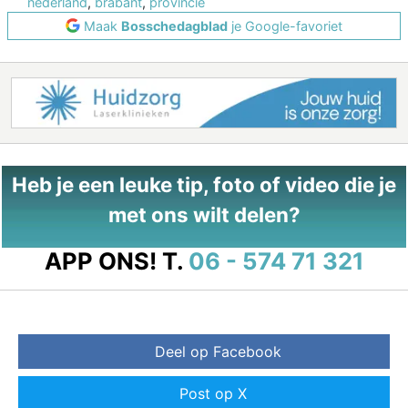
nederland
,
brabant
,
provincie
Maak
Bosschedagblad
je Google-favoriet
Heb je een leuke tip, foto of video die je
met ons wilt delen?
APP ONS!
T.
06 - 574 71 321
Deel op Facebook
Post op X