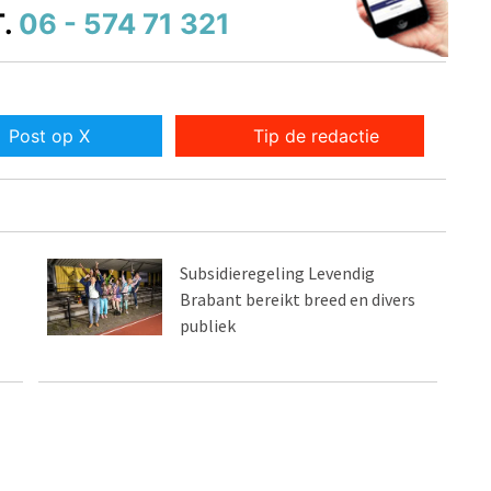
.
06 - 574 71 321
Post op X
Tip de redactie
Subsidieregeling Levendig
Brabant bereikt breed en divers
publiek