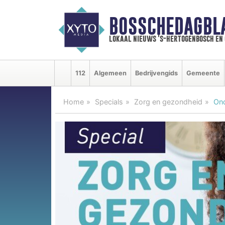
BOSSCHEDAGBL
lokaal nieuws 's-hertogenbosch en
112
Algemeen
Bedrijvengids
Gemeente
Home
Specials
Zorg en gezondheid
Ond