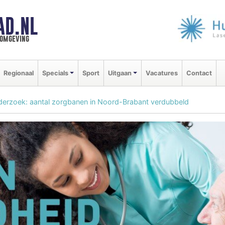
AD.NL
 omgeving
Regionaal
Specials
Sport
Uitgaan
Vacatures
Contact
erzoek: aantal zorgbanen in Noord-Brabant verdubbeld