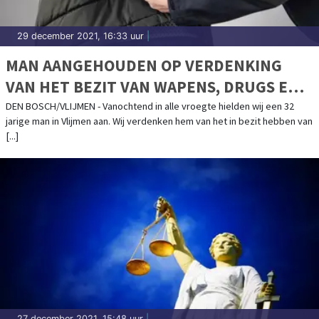
29 december 2021, 16:33 uur
|
MAN AANGEHOUDEN OP VERDENKING
VAN HET BEZIT VAN WAPENS, DRUGS EN
VOOR HOODFIGHTS
DEN BOSCH/VLIJMEN - Vanochtend in alle vroegte hielden wij een 32
jarige man in Vlijmen aan. Wij verdenken hem van het in bezit hebben van
[...]
27 december 2021, 15:48 uur
|