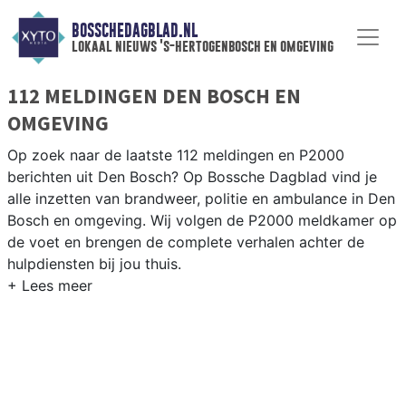
BOSSCHEDAGBLAD.NL
lokaal nieuws 's-hertogenbosch en omgeving
112 MELDINGEN DEN BOSCH EN
OMGEVING
Op zoek naar de laatste 112 meldingen en P2000
berichten uit Den Bosch? Op Bossche Dagblad vind je
alle inzetten van brandweer, politie en ambulance in Den
Bosch en omgeving. Wij volgen de P2000 meldkamer op
de voet en brengen de complete verhalen achter de
hulpdiensten bij jou thuis.
P2000 MELDINGEN DEN BOSCH
Van incidenten op de A2 en de A59 tot meldingen in
wijken als het Paleiskwartier, Empel en de historische
binnenstad van ’s-Hertogenbosch.