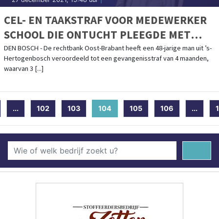
CEL- EN TAAKSTRAF VOOR MEDEWERKER
SCHOOL DIE ONTUCHT PLEEGDE MET
MINDERJARIGE LEERLING
DEN BOSCH - De rechtbank Oost-Brabant heeft een 48-jarige man uit ’s-
Hertogenbosch veroordeeld tot een gevangenisstraf van 4 maanden,
waarvan 3 [...]
...
102
103
104
(current)
105
106
...