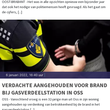
OOST-BRABANT - Het was in alle opzichten opnieuw een bijzonder jaar
dat ook het nodige van politiemensen heeft gevraagd. Als het gaat om
de cijfers, [...]
6 januari 2022, 16:40 uur
|
VERDACHTE AANGEHOUDEN VOOR BRAND
BIJ GASVERDEELSTATION IN OSS
OSS - Vanochtend vroeg is een 32-jarige man uit Oss in zijn woning
aangehouden op verdenking van betrokkenheid bij de brand in het
gasverdeelstation [...]