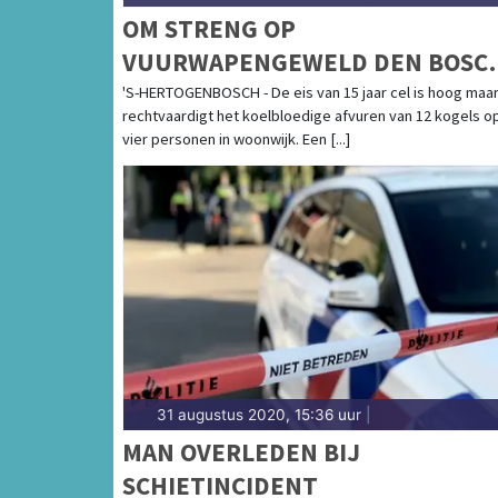
OM STRENG OP
VUURWAPENGEWELD DEN BOSC
MET EIS VAN 15 JAAR
'S-HERTOGENBOSCH - De eis van 15 jaar cel is hoog maa
rechtvaardigt het koelbloedige afvuren van 12 kogels o
vier personen in woonwijk. Een [...]
31 augustus 2020, 15:36 uur
|
MAN OVERLEDEN BIJ
SCHIETINCIDENT