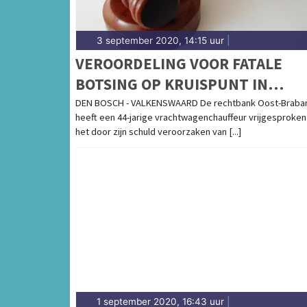
3 september 2020, 14:15 uur
|
VEROORDELING VOOR FATALE
BOTSING OP KRUISPUNT IN
VALKENSWAARD
DEN BOSCH - VALKENSWAARD De rechtbank Oost-Braba
heeft een 44-jarige vrachtwagenchauffeur vrijgesproken
het door zijn schuld veroorzaken van [...]
1 september 2020, 16:43 uur
|