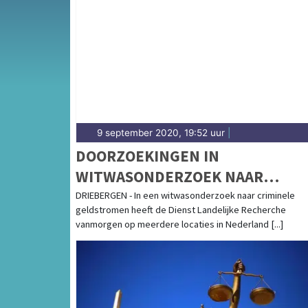
Van incidenten op de A2 en de A59 tot meldi
historische binnenstad van ’s-Hertogenbosc
9 september 2020, 19:52 uur
|
DOORZOEKINGEN IN
WITWASONDERZOEK NAAR
CRIMINELE GELDSTROMEN
DRIEBERGEN - In een witwasonderzoek naar criminele
geldstromen heeft de Dienst Landelijke Recherche
vanmorgen op meerdere locaties in Nederland [...]