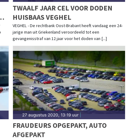
TWAALF JAAR CEL VOOR DODEN
H
HUISBAAS VEGHEL
r
VEGHEL - De rechtbank Oost-Brabant heeft vandaag een 24-
p
jarige man uit Griekenland veroordeeld tot een
gevangenisstraf van 12 jaar voor het doden van [...]
27 augustus 2020, 13:19 uur
|
FRAUDEURS OPGEPAKT, AUTO
AFGEPAKT