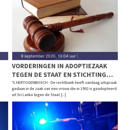
ngen in wijken als het Paleiskwartier, Empel en de
h.
9 september 2020, 13:04 uur
|
VORDERINGEN IN ADOPTIEZAAK
TEGEN DE STAAT EN STICHTING
KIND EN TOEKOMST VERJAARD
'S HERTOGENBOSCH - De rechtbank heeft vandaag uitspraak
gedaan in de zaak van een vrouw die in 1992 is geadopteerd
uit Sri Lanka tegen de Staat [...]