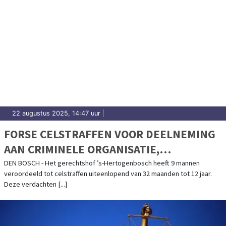
22 augustus 2025, 14:47 uur
|
FORSE CELSTRAFFEN VOOR DEELNEMING
AAN CRIMINELE ORGANISATIE,
DRUGSDELICTEN EN WITWASSEN
DEN BOSCH - Het gerechtshof ’s-Hertogenbosch heeft 9 mannen
veroordeeld tot celstraffen uiteenlopend van 32 maanden tot 12 jaar.
Deze verdachten [...]