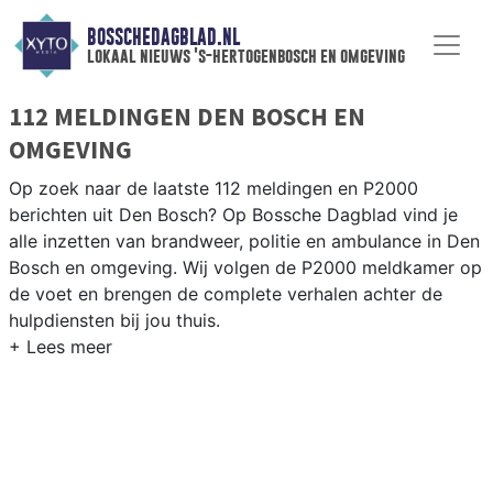
BOSSCHEDAGBLAD.NL
lokaal nieuws 's-hertogenbosch en omgeving
112 MELDINGEN DEN BOSCH EN
OMGEVING
Op zoek naar de laatste 112 meldingen en P2000
berichten uit Den Bosch? Op Bossche Dagblad vind je
alle inzetten van brandweer, politie en ambulance in Den
Bosch en omgeving. Wij volgen de P2000 meldkamer op
de voet en brengen de complete verhalen achter de
hulpdiensten bij jou thuis.
P2000 MELDINGEN DEN BOSCH
Van incidenten op de A2 en de A59 tot meldingen in
wijken als het Paleiskwartier, Empel en de historische
binnenstad van ’s-Hertogenbosch.