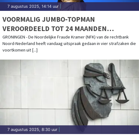
7 augustus 2025, 14:14 uur
|
VOORMALIG JUMBO-TOPMAN
VEROORDEELD TOT 24 MAANDEN
GEVANGENISSTRAF
GRONINGEN - De Noordelijke Fraude Kramer (NFK) van de rechtbank
Noord-Nederland heeft vandaag uitspraak gedaan in vier strafzaken die
voortkomen uit [...]
7 augustus 2025, 8:30 uur
|