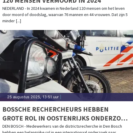
120 MENSEN VERMOORD IN 2024
NEDERLAND - In 2024 kwamen in Nederland 120 mensen om het leven
door moord of doodslag, waarvan 76 mannen en 44 vrouwen. Dat zijn 5
minder [...]
25 augustus 2025, 13:51 uur
|
BOSSCHE RECHERCHEURS HEBBEN
GROTE ROL IN OOSTENRIJKS ONDERZOEK
NAAR PLOFKRAKEN
DEN BOSCH - Medewerkers van de districtsrecherche in Den Bosch
hebben een belangrijke rol in een internationaal onderzoek naar