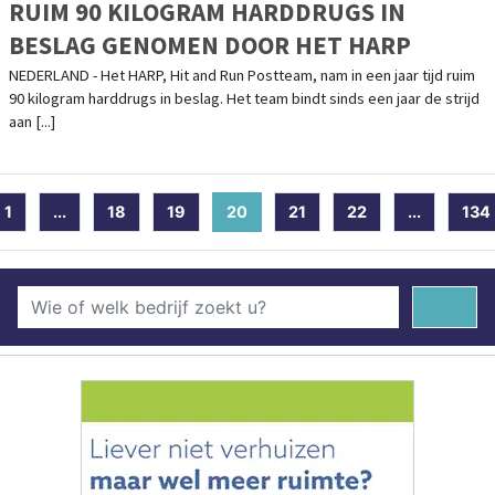
RUIM 90 KILOGRAM HARDDRUGS IN
BESLAG GENOMEN DOOR HET HARP
NEDERLAND - Het HARP, Hit and Run Postteam, nam in een jaar tijd ruim
90 kilogram harddrugs in beslag. Het team bindt sinds een jaar de strijd
aan [...]
1
...
18
19
20
(current)
21
22
...
134