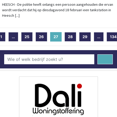
HEESCH - De politie heeft onlangs een persoon aangehouden die ervan
wordt verdacht dat hij op dinsdagavond 18 februari een tankstation in
Heesch [...]
1
...
25
26
27
(current)
28
29
...
134