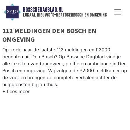
BOSSCHEDAGBLAD.NL
lokaal nieuws 's-hertogenbosch en omgeving
112 MELDINGEN DEN BOSCH EN
OMGEVING
Op zoek naar de laatste 112 meldingen en P2000
berichten uit Den Bosch? Op Bossche Dagblad vind je
alle inzetten van brandweer, politie en ambulance in Den
Bosch en omgeving. Wij volgen de P2000 meldkamer op
de voet en brengen de complete verhalen achter de
hulpdiensten bij jou thuis.
P2000 MELDINGEN DEN BOSCH
Van incidenten op de A2 en de A59 tot meldingen in
wijken als het Paleiskwartier, Empel en de historische
binnenstad van ’s-Hertogenbosch.