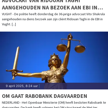
ADVOCAAT VAN RIDOUAN TAGHI
AANGEHOUDEN NA BEZOEK AAN EBI IN
VUGHT
VUGHT - De politie heeft donderdag de 36-jarige advocaat Vito Shukrula
aangehouden na diens bezoek aan zijn cliënt Ridouan Taghi in de EBI in
Vught. [...]
9 april 2025, 8:24 uur
|
OM GAAT RABOBANK DAGVAARDEN
NEDERLAND - Het Openbaar Ministerie (OM) heeft besloten Rabobank te
dagvaarden. De bank heeft volgens het OM structureel de Wet ter