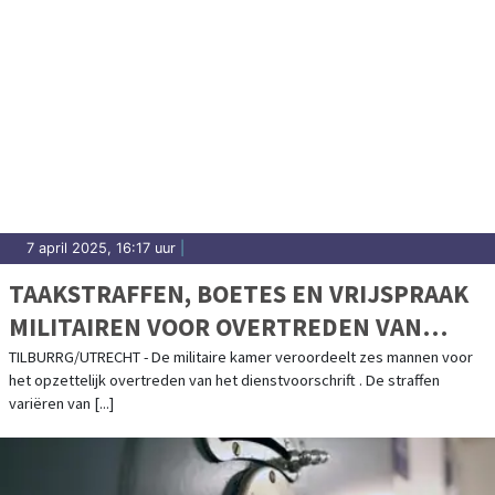
7 april 2025, 16:17 uur
|
TAAKSTRAFFEN, BOETES EN VRIJSPRAAK
MILITAIREN VOOR OVERTREDEN VAN
DIENSTVOORSCHRIFT
TILBURRG/UTRECHT - De militaire kamer veroordeelt zes mannen voor
het opzettelijk overtreden van het dienstvoorschrift . De straffen
variëren van [...]