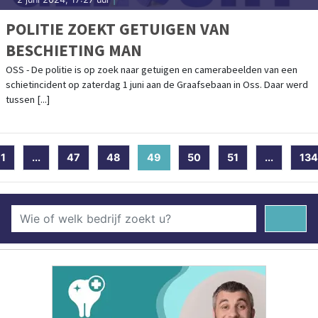
POLITIE ZOEKT GETUIGEN VAN
BESCHIETING MAN
OSS - De politie is op zoek naar getuigen en camerabeelden van een
schietincident op zaterdag 1 juni aan de Graafsebaan in Oss. Daar werd
tussen [...]
1
...
47
48
49
(current)
50
51
...
134