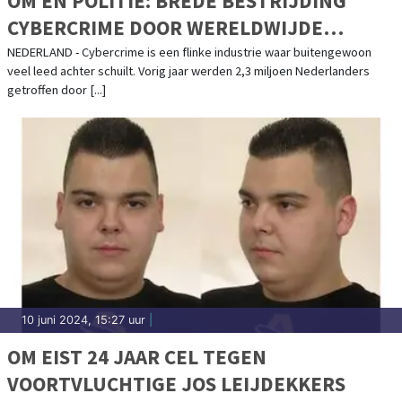
OM EN POLITIE: BREDE BESTRIJDING
CYBERCRIME DOOR WERELDWIJDE
OMVANG EN DREIGING BELANGRIJKER
NEDERLAND - Cybercrime is een flinke industrie waar buitengewoon
veel leed achter schuilt. Vorig jaar werden 2,3 miljoen Nederlanders
DAN OOIT
getroffen door [...]
10 juni 2024, 15:27 uur
|
OM EIST 24 JAAR CEL TEGEN
VOORTVLUCHTIGE JOS LEIJDEKKERS