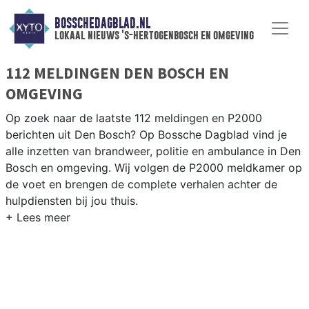
BOSSCHEDAGBLAD.NL
lokaal nieuws 's-hertogenbosch en omgeving
112 MELDINGEN DEN BOSCH EN
OMGEVING
Op zoek naar de laatste 112 meldingen en P2000
berichten uit Den Bosch? Op Bossche Dagblad vind je
alle inzetten van brandweer, politie en ambulance in Den
Bosch en omgeving. Wij volgen de P2000 meldkamer op
de voet en brengen de complete verhalen achter de
hulpdiensten bij jou thuis.
P2000 MELDINGEN DEN BOSCH
Van incidenten op de A2 en de A59 tot meldingen in
wijken als het Paleiskwartier, Empel en de historische
binnenstad van ’s-Hertogenbosch.