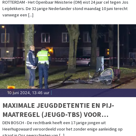
ROTTERDAM - Het Openbaar Ministerie (OM) eist 24 jaar cel tegen Jos
Leijdekkers. De 32-jarige Nederlander stond maandag 10 juni terecht
vanwege een [...]
10 juni 2024, 13:46 uur
|
MAXIMALE JEUGDDETENTIE EN PIJ-
MAATREGEL (JEUGD-TBS) VOOR
SCHIETPARTIJ OP STRAAT IN OSS
DEN BOSCH - De rechtbank heeft een 17-jarige jongen uit
Heerhugowaard veroordeeld voor het zonder enige aanleiding op
straat in Oss neerschieten van [...]