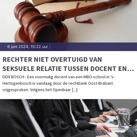
6 juni 2024, 15:22 uur
|
RECHTER NIET OVERTUIGD VAN
SEKSUELE RELATIE TUSSEN DOCENT EN
LEERLING
DEN BOSCH - Een voormalig docent van een MBO-school in 's-
Hertogenbosch is vandaag door de rechtbank Oost-Brabant
vrijgesproken. Volgens het Openbaar [...]