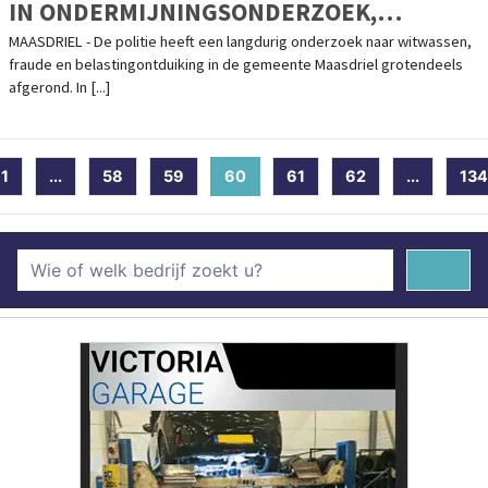
IN ONDERMIJNINGSONDERZOEK,
VERDACHTE BETAALT HALF MILJOEN
MAASDRIEL - De politie heeft een langdurig onderzoek naar witwassen,
fraude en belastingontduiking in de gemeente Maasdriel grotendeels
afgerond. In [...]
1
...
58
59
60
(current)
61
62
...
134