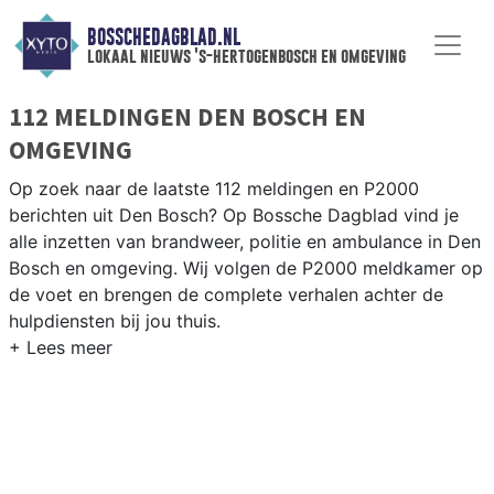
BOSSCHEDAGBLAD.NL
lokaal nieuws 's-hertogenbosch en omgeving
112 MELDINGEN DEN BOSCH EN
OMGEVING
Op zoek naar de laatste 112 meldingen en P2000
berichten uit Den Bosch? Op Bossche Dagblad vind je
alle inzetten van brandweer, politie en ambulance in Den
Bosch en omgeving. Wij volgen de P2000 meldkamer op
de voet en brengen de complete verhalen achter de
hulpdiensten bij jou thuis.
P2000 MELDINGEN DEN BOSCH
Van incidenten op de A2 en de A59 tot meldingen in
wijken als het Paleiskwartier, Empel en de historische
binnenstad van ’s-Hertogenbosch.