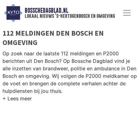
BOSSCHEDAGBLAD.NL
lokaal nieuws 's-hertogenbosch en omgeving
112 MELDINGEN DEN BOSCH EN
OMGEVING
Op zoek naar de laatste 112 meldingen en P2000
berichten uit Den Bosch? Op Bossche Dagblad vind je
alle inzetten van brandweer, politie en ambulance in Den
Bosch en omgeving. Wij volgen de P2000 meldkamer op
de voet en brengen de complete verhalen achter de
hulpdiensten bij jou thuis.
P2000 MELDINGEN DEN BOSCH
Van incidenten op de A2 en de A59 tot meldingen in
wijken als het Paleiskwartier, Empel en de historische
binnenstad van ’s-Hertogenbosch.