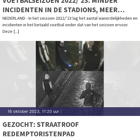
VOETBALSEIZOEN 2022/’23: MINDER
INCIDENTEN IN DE STADIONS, MEER
ZAKEN VOOR DE RECHTER GEBRACHT
NEDERLAND - In het seizoen 2022/’23 lag het aantal wanordelijkheden en
incidenten in het betaald voetbal onder dat van het seizoen ervoor.
Deze [...]
16 oktober 2023, 11:20 uur
|
GEZOCHT: STRAATROOF
REDEMPTORISTENPAD