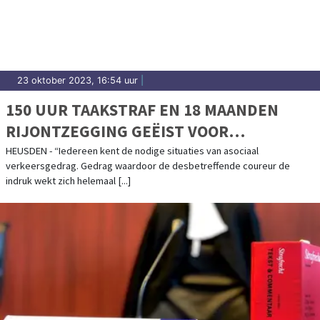
23 oktober 2023, 16:54 uur
|
150 UUR TAAKSTRAF EN 18 MAANDEN
RIJONTZEGGING GEËIST VOOR
LEVENSGEVAARLIJK RIJGEDRAG
HEUSDEN - “Iedereen kent de nodige situaties van asociaal
verkeersgedrag. Gedrag waardoor de desbetreffende coureur de
indruk wekt zich helemaal [...]