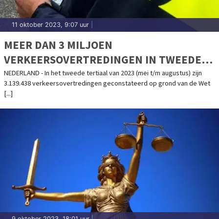
11 oktober 2023, 9:07 uur
|
MEER DAN 3 MILJOEN
VERKEERSOVERTREDINGEN IN TWEEDE
TERTIAAL 2023
NEDERLAND - In het tweede tertiaal van 2023 (mei t/m augustus) zijn
3.139.438 verkeersovertredingen geconstateerd op grond van de Wet
[...]
9 oktober 2023, 18:01 uur
|