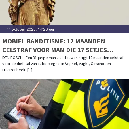
11 oktober 2023, 14:28 uur
|
MOBIEL BANDITISME: 12 MAANDEN
CELSTRAF VOOR MAN DIE 17 SETJES
AUTOSPIEGELS STAL
DEN BOSCH - Een 31-jarige man uit Litouwen krijgt 12 maanden celstraf
voor de diefstal van autospiegels in Veghel, Vught, Oirschot en
Hilvarenbeek. [...]