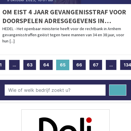
OM EIST 4 JAAR GEVANGENISSTRAF VOOR
DOORSPELEN ADRESGEGEVENS IN
AFPERSINGSZAAK ROND FRUITBEDRIJF
HEDEL - Het openbaar ministerie heeft voor de rechtbank in Arnhem
gevangenisstraffen geëist tegen twee mannen van 34 en 38 jaar, voor
hun [...]
1
...
63
64
65
(current)
66
67
...
13