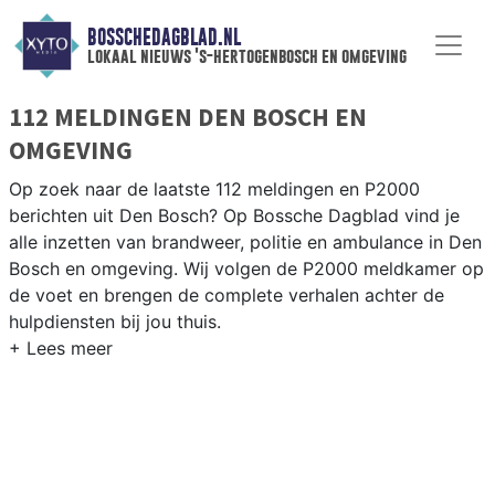
BOSSCHEDAGBLAD.NL
lokaal nieuws 's-hertogenbosch en omgeving
112 MELDINGEN DEN BOSCH EN
OMGEVING
Op zoek naar de laatste 112 meldingen en P2000
berichten uit Den Bosch? Op Bossche Dagblad vind je
alle inzetten van brandweer, politie en ambulance in Den
Bosch en omgeving. Wij volgen de P2000 meldkamer op
de voet en brengen de complete verhalen achter de
hulpdiensten bij jou thuis.
P2000 MELDINGEN DEN BOSCH
Van incidenten op de A2 en de A59 tot meldingen in
wijken als het Paleiskwartier, Empel en de historische
binnenstad van ’s-Hertogenbosch.