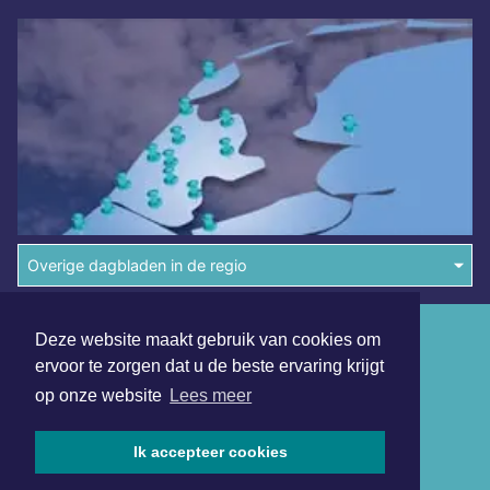
Overige dagbladen in de regio
Algemene voorwaarden
Deze website maakt gebruik van cookies om
ervoor te zorgen dat u de beste ervaring krijgt
Disclaimer
op onze website
Lees meer
Privacy Statement
Ik accepteer cookies
Copyright (c) 2026 | Bosschedagblad.nl - Alle rechten
voorbehouden