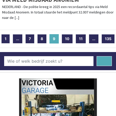
NEDERLAND - De politie kreeg in 2025 een recordaantal tips via Meld
Misdaad Anoniem. In totaal stuurde het meldpunt 32.007 meldingen door
naar de [...]
1
...
7
8
9
(current)
10
11
...
135