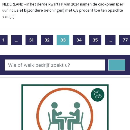
NEDERLAND - In het derde kwartaal van 2024 namen de cao-lonen (per
uur inclusief bijzondere beloningen) met 6,8 procent toe ten opzichte
van [...]
1
...
31
32
33
(current)
34
35
...
77