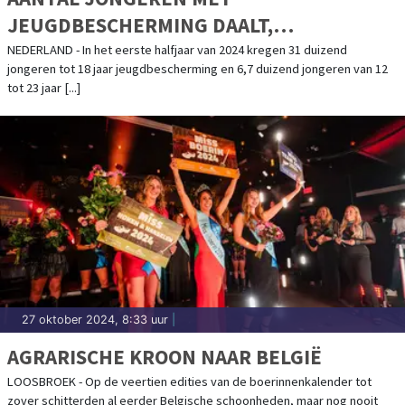
JEUGDBESCHERMING DAALT,
JEUGDRECLASSERING NEEMT TOE
NEDERLAND - In het eerste halfjaar van 2024 kregen 31 duizend
jongeren tot 18 jaar jeugdbescherming en 6,7 duizend jongeren van 12
tot 23 jaar [...]
27 oktober 2024, 8:33 uur
|
AGRARISCHE KROON NAAR BELGIË
LOOSBROEK - Op de veertien edities van de boerinnenkalender tot
zover schitterden al eerder Belgische schoonheden, maar nog nooit