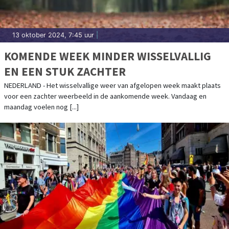
13 oktober 2024, 7:45 uur
|
KOMENDE WEEK MINDER WISSELVALLIG
EN EEN STUK ZACHTER
NEDERLAND - Het wisselvallige weer van afgelopen week maakt plaats
voor een zachter weerbeeld in de aankomende week. Vandaag en
maandag voelen nog [...]