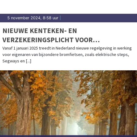
5 november 2024, 8:58 uur
|
NIEUWE KENTEKEN- EN
VERZEKERINGSPLICHT VOOR
ELEKTRISCHE STEPS EN ANDERE
Vanaf 1 januari 2025 treedt in Nederland nieuwe regelgeving in werking
voor eigenaren van bijzondere bromfietsen, zoals elektrische steps,
BIJZONDERE BROMFIETSEN
Segways en [...]