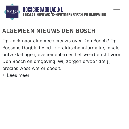
BOSSCHEDAGBLAD.NL
lokaal nieuws 's-hertogenbosch en omgeving
ALGEMEEN NIEUWS DEN BOSCH
Op zoek naar algemeen nieuws over Den Bosch? Op
Bossche Dagblad vind je praktische informatie, lokale
ontwikkelingen, evenementen en het weerbericht voor
Den Bosch en omgeving. Wij zorgen ervoor dat jij
precies weet wat er speelt.
PRAKTISCHE INFORMATIE DEN BOSCH
Van werkzaamheden op de A2 en de Rondweg tot
evenementen als carnaval, de Koningsoptocht en het
weersbericht voor de regio Brabant.