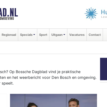
AD.NL
 omgeving
Regionaal
Specials
Sport
Uitgaan
Vacatures
Contact
sch? Op Bossche Dagblad vind je praktische
nten en het weerbericht voor Den Bosch en omgeving.
 speelt.
OSCH
 tot evenementen als carnaval, de Koningsoptocht