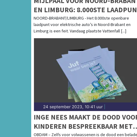
MIJLPAAL VOOR NOORD-BRABAN
EN LIMBURG: 8.000STE LAADPU
VOOR ELEKTRISCHE AUTO’S
NOORD-BRABANT/LIMBURG - Het 8.000ste openbare
laadpunt voor elektrische auto’s in Noord-Brabant en
GEPLAATST
Limburg is een feit. Vandaag plaatste Vattenfall [...]
24 september 2023, 10:41 uur
|
INGE NEES MAAKT DE DOOD VOO
KINDEREN BESPREEKBAAR MET
EIGEN AFSCHEIDSBOEK
OBDAM – Zelfs voor volwassenen is de dood een belad