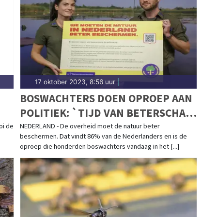
17 oktober 2023, 8:56 uur
|
BOSWACHTERS DOEN OPROEP AAN
POLITIEK: `TIJD VAN BETERSCHAP
BELÓVEN IS VOORBIJ`
oi de
NEDERLAND - De overheid moet de natuur beter
beschermen. Dat vindt 86% van de Nederlanders en is de
oproep die honderden boswachters vandaag in het [...]