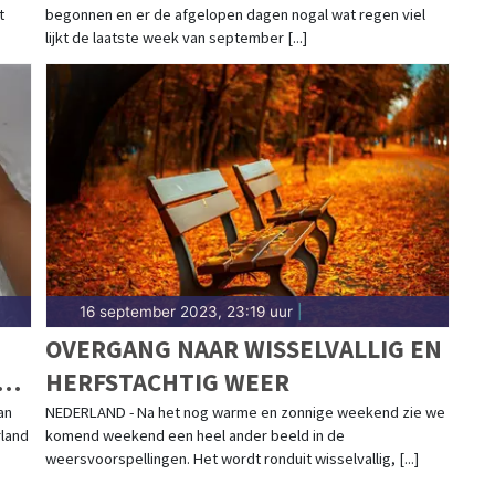
t
begonnen en er de afgelopen dagen nogal wat regen viel
lijkt de laatste week van september [...]
16 september 2023, 23:19 uur
|
OVERGANG NAAR WISSELVALLIG EN
HERFSTACHTIG WEER
an
NEDERLAND - Na het nog warme en zonnige weekend zie we
rland
komend weekend een heel ander beeld in de
weersvoorspellingen. Het wordt ronduit wisselvallig, [...]