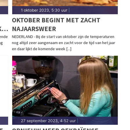
1 oktober 2023, 5:30 uur
|
OKTOBER BEGINT MET ZACHT
K
NAJAARSWEER
ende
NEDERLAND - Bij de start van oktober zijn de temperaturen
ng
nog altijd zeer aangenaam en zacht voor de tijd van het jaar
en daar lijkt de komende week [...]
27 september 2023, 4:52 uur
|