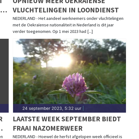
T
OPNIEUW MEER OEKRAÏENSE
NT
VLUCHTELINGEN IN LOONDIENST
NEDERLAND - Het aandeel werknemers onder vluchtelingen
met de Oekraïense nationaliteit in Nederland is dit jaar
verder toegenomen. Op 1 mei 2023 had [...]
24 september 2023, 5:32 uur
|
R
LAATSTE WEEK SEPTEMBER BIEDT
FRAAI NAZOMERWEER
en
NEDERLAND - Hoewel de herfst afgelopen week officieel is