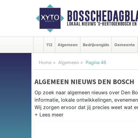
BOSSCHEDAGBL
lokaal nieuws 's-hertogenbosch en
112
Algemeen
Bedrijvengids
Gemeente
Home
Algemeen
Pagina 46
ALGEMEEN NIEUWS DEN BOSCH
Op zoek naar algemeen nieuws over Den Bo
informatie, lokale ontwikkelingen, eveneme
Wij zorgen ervoor dat jij precies weet wat er
PRAKTISCHE INFORMATIE DEN B
Van werkzaamheden op de A2 en de Rondweg