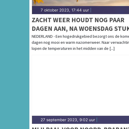
7 oktober 2023, 17:44 uur
|
ZACHT WEER HOUDT NOG PAAR
DAGEN AAN, NA WOENSDAG STU
KOELER
NEDERLAND - Een hogedrukgebied bezorgt ons de kom
dagen nog mooi en warm nazomerweer. Naar verwachti
lopen de temperaturen in het midden van de [...]
27 september 2023, 9:02 uur
|