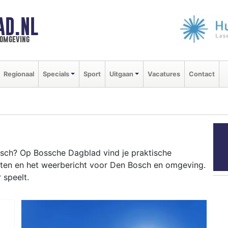
AD.NL
 omgeving
Regionaal
Specials
Sport
Uitgaan
Vacatures
Contact
sch? Op Bossche Dagblad vind je praktische
nten en het weerbericht voor Den Bosch en omgeving.
 speelt.
OSCH
 tot evenementen als carnaval, de Koningsoptocht