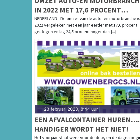
OMZET AUTO-EN MOTORBRANCH
IN 2022 MET 17,6 PROCENT
GESTEGEN
NEDERLAND - De omzet van de auto- en motorbranche is
2022 vergeleken met een jaar eerder met 17,6 procent
gestegen en lag 24,5 procent hoger dan [...]
23 februari 2023, 8:44 uur
|
EEN AFVALCONTAINER HUREN….
HANDIGER WORDT HET NIET!
Het voorjaar staat weer voor de deur, en de dagen beg