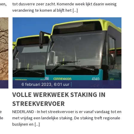
men,
tot dusverre zeer zacht. Komende week lijkt daarin weinig
verandering te komen al blijft het [...]
6 februari 2023, 6:01 uur
|
VOLLE WERKWEEK STAKING IN
STREEKVERVOER
e
NEDERLAND - In het streekvervoer is er vanaf vandaag tot en
de
met vrijdag een landelijke staking. De staking treft regionale
buslijnen en [...]