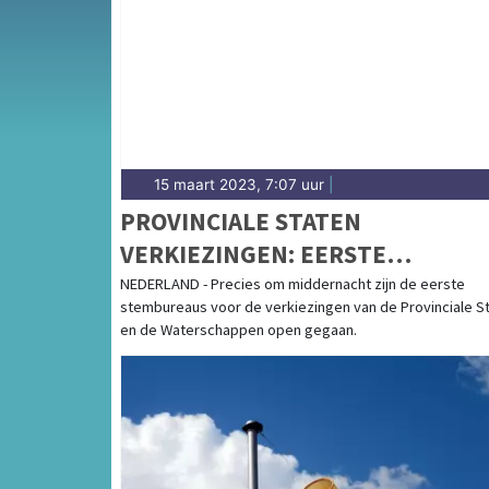
en het weersbericht voor de regio Brabant.
15 maart 2023, 7:07 uur
|
PROVINCIALE STATEN
VERKIEZINGEN: EERSTE
STEMBUREAUS OM MIDDERNAC
NEDERLAND - Precies om middernacht zijn de eerste
stembureaus voor de verkiezingen van de Provinciale S
AL GEOPEND
en de Waterschappen open gegaan.