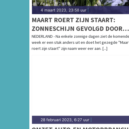
4 maart 2023, 23:58 uur
|
MAART ROERT ZIJN STAART:
ZONNESCHIJN GEVOLGD DOOR
(WINTERSE) BUIEN
NEDERLAND - Na enkele zonnige dagen ziet de komend
week er een stuk anders uit en doet het gezegde "Maar
roert zijn staart" zijn naam weer eer aan. [...]
28 februari 2023, 6:27 uur
|