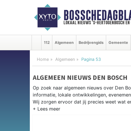
BOSSCHEDAGBL
lokaal nieuws 's-hertogenbosch en
112
Algemeen
Bedrijvengids
Gemeente
Home
Algemeen
Pagina 53
ALGEMEEN NIEUWS DEN BOSCH
Op zoek naar algemeen nieuws over Den Bo
informatie, lokale ontwikkelingen, eveneme
Wij zorgen ervoor dat jij precies weet wat er
PRAKTISCHE INFORMATIE DEN B
Van werkzaamheden op de A2 en de Rondweg