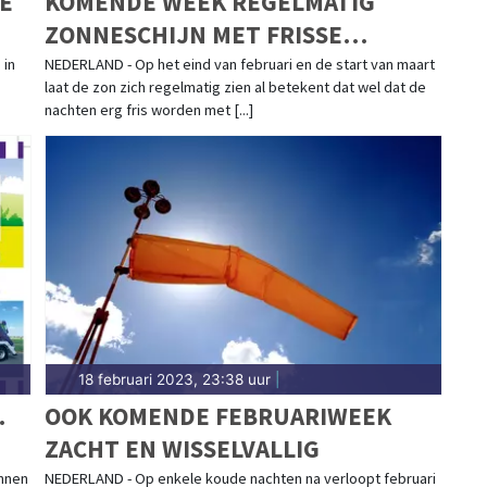
E
KOMENDE WEEK REGELMATIG
ZONNESCHIJN MET FRISSE
NACHTEN
 in
NEDERLAND - Op het eind van februari en de start van maart
laat de zon zich regelmatig zien al betekent dat wel dat de
nachten erg fris worden met [...]
18 februari 2023, 23:38 uur
|
.
OOK KOMENDE FEBRUARIWEEK
ZACHT EN WISSELVALLIG
innen
NEDERLAND - Op enkele koude nachten na verloopt februari